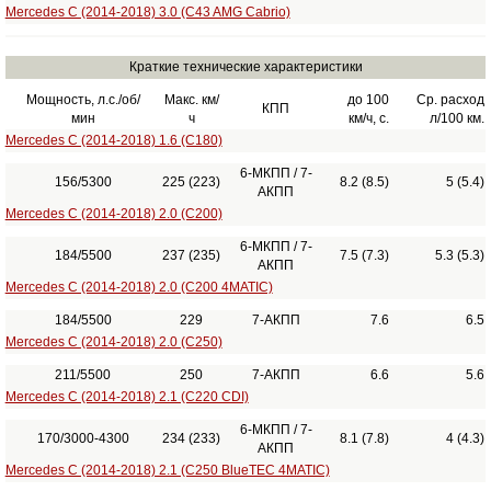
Mercedes C (2014-2018) 3.0 (C43 AMG Cabrio)
Краткие технические характеристики
Мощность, л.с./об/
Макс. км/
до 100
Ср. расход
КПП
мин
ч
км/ч, с.
л/100 км.
Mercedes C (2014-2018) 1.6 (C180)
6-МКПП / 7-
156/5300
225 (223)
8.2 (8.5)
5 (5.4)
АКПП
Mercedes C (2014-2018) 2.0 (C200)
6-МКПП / 7-
184/5500
237 (235)
7.5 (7.3)
5.3 (5.3)
АКПП
Mercedes C (2014-2018) 2.0 (C200 4MATIC)
184/5500
229
7-АКПП
7.6
6.5
Mercedes C (2014-2018) 2.0 (C250)
211/5500
250
7-АКПП
6.6
5.6
Mercedes C (2014-2018) 2.1 (C220 CDI)
6-МКПП / 7-
170/3000-4300
234 (233)
8.1 (7.8)
4 (4.3)
АКПП
Mercedes C (2014-2018) 2.1 (C250 BlueTEC 4MATIC)