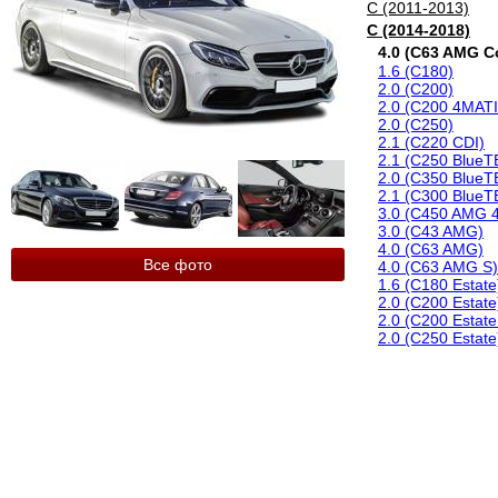
C (2011-2013)
C (2014-2018)
4.0 (C63 AMG C
1.6 (C180)
2.0 (C200)
2.0 (C200 4MAT
2.0 (C250)
2.1 (C220 CDI)
2.1 (C250 Blue
2.0 (C350 BlueT
2.1 (C300 BlueT
3.0 (C450 AMG 
3.0 (C43 AMG)
4.0 (C63 AMG)
Все фото
4.0 (C63 AMG S)
1.6 (C180 Estate
2.0 (C200 Estate
2.0 (C200 Estat
2.0 (C250 Estate