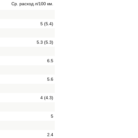
Ср. расход л/100 км.
5 (5.4)
5.3 (5.3)
6.5
5.6
4 (4.3)
5
2.4