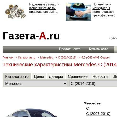
Надежные запчасти
Почему топ-
Komatsu: секреты
менеджеры
правильного выб ...
предпочитают
трансфер вместо
Страхование
Газета-
А
.ru
ответственности: все,
что нужно знать ...
Суббо
Продать авто
Купить авто
Главная
>
Каталог авто
>
Mercedes
>
C (2014-2018)
>
4.0 (C63 AMG Coupe)
Технические характеристики Mercedes C (2014
Каталог авто
Цены
Дилеры
Сравнение
Новости
Ши
Mercedes
C
C (2007-2010)