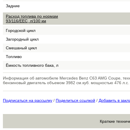
Задние
Расход топлива по нормам
93/116/EEC, л/100 км
Городской цикл
Загородный цикл
Смешаный цикл
Топливо
Ёмкость топливного бака, л
Информация об автомобиле Mercedes Benz C63 AMG Coupe, техн
бензиновый двигатель объемом 3982 см.куб. мощностью 476 л.с.
Подписаться на рассылку
/
Поделиться ссылкой
/
Добавить в закл
Краткие технич