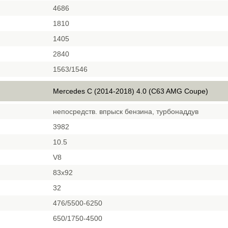
4686
1810
1405
2840
1563/1546
Mercedes C (2014-2018) 4.0 (C63 AMG Coupe)
непосредств. впрыск бензина, турбонаддув
3982
10.5
V8
83x92
32
476/5500-6250
650/1750-4500