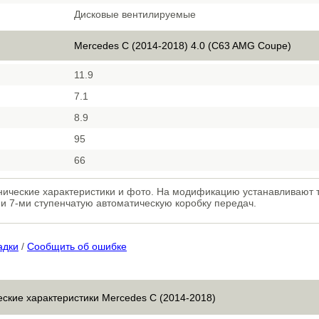
Дисковые вентилируемые
Mercedes C (2014-2018) 4.0 (C63 AMG Coupe)
11.9
7.1
8.9
95
66
ические характеристики и фото. На модификацию устанавливают
 и 7-ми ступенчатую автоматическую коробку передач.
адки
/
Сообщить об ошибке
еские характеристики Mercedes C (2014-2018)