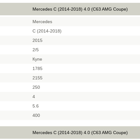
Mercedes C (2014-2018) 4.0 (C63 AMG Coupe)
Mercedes
C (2014-2018)
2015
2/5
Купе
1785
2155
250
4
5.6
400
Mercedes C (2014-2018) 4.0 (C63 AMG Coupe)