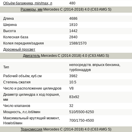
Объём багажника, min/max, л
480
Размеры, мм
Mercedes C (2014-2018) 4.0 (C63 AMG S)
Длина
4686
Ширина
1810
Высота
1442
Колесная база
2840
Колея передняя/задняя
1588/1570
Дорожный просвет
Двигатель
Mercedes C (2014-2018) 4.0 (C63 AMG S)
непосредств. впрыск бензина,
Тип
турбонаддув
Рабочий объём, куб.см
3982
Степень сжатия
10.5
Число и расположение цилиндров
V8
Диаметр цилиндра х ход поршня,
83x92
мм
Число клапанов
32
Мощность, л.с./об/мин
510/5500-6250
Максимальный крутящий момент,
700/1750-4500
Нхм/об/мин
Трансмиссия
Mercedes C (2014-2018) 4.0 (C63 AMG S)