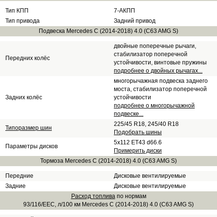
Тип КПП
7-АКПП
Тип привода
Задний привод
Подвеска Mercedes C (2014-2018) 4.0 (C63 AMG S)
двойные поперечные рычаги,
стабилизатор поперечной
Передних колёс
устойчивости, винтовые пружины
подробнее о двойных рычагах...
многорычажная подвеска заднего
моста, стабилизатор поперечной
Задних колёс
устойчивости
подробнее о многорычажной
подвеске...
225/45 R18, 245/40 R18
Типоразмер шин
Подобрать шины
5x112 ET43 d66.6
Параметры дисков
Примерить диски
Тормоза Mercedes C (2014-2018) 4.0 (C63 AMG S)
Передние
Дисковые вентилируемые
Задние
Дисковые вентилируемые
Расход топлива
по нормам
93/116/EEC, л/100 км Mercedes C (2014-2018) 4.0 (C63 AMG S)