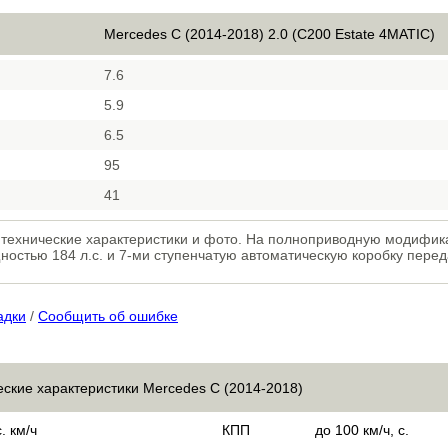
Mercedes C (2014-2018) 2.0 (C200 Estate 4MATIC)
7.6
5.9
6.5
95
41
 технические характеристики и фото. На полноприводную модифи
остью 184 л.с. и 7-ми ступенчатую автоматическую коробку перед
адки
/
Сообщить об ошибке
еские характеристики Mercedes C (2014-2018)
. км/ч
КПП
до 100 км/ч, с.