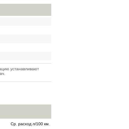
кацию устанавливают
ач.
Ср. расход л/100 км.