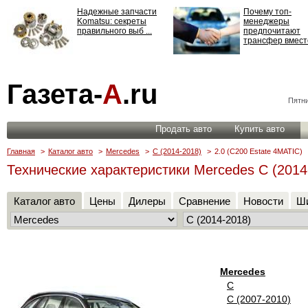
Надежные запчасти
Почему топ-
Komatsu: секреты
менеджеры
правильного выб ...
предпочитают
трансфер вместо
Страхование
Газета-
А
.ru
ответственности: все,
что нужно знать ...
Пятни
Продать авто
Купить авто
Главная
>
Каталог авто
>
Mercedes
>
C (2014-2018)
>
2.0 (C200 Estate 4MATIC)
Технические характеристики Mercedes C (2014
Каталог авто
Цены
Дилеры
Сравнение
Новости
Ши
Mercedes
C
C (2007-2010)