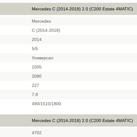
Mercedes C (2014-2018) 2.0 (C200 Estate 4MATIC)
Mercedes
C (2014-2018)
2014
5/5
Универсал
1505
2080
227
7.8
490/1510/1800
Mercedes C (2014-2018) 2.0 (C200 Estate 4MATIC)
4702