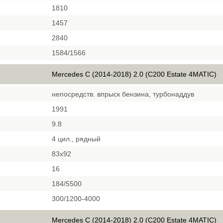
1810
1457
2840
1584/1566
Mercedes C (2014-2018) 2.0 (C200 Estate 4MATIC)
непосредств. впрыск бензина, турбонаддув
1991
9.8
4 цил., рядный
83х92
16
184/5500
300/1200-4000
Mercedes C (2014-2018) 2.0 (C200 Estate 4MATIC)