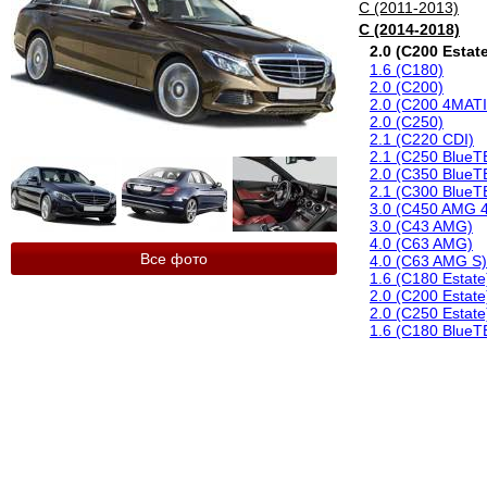
C (2011-2013)
C (2014-2018)
2.0 (C200 Estat
1.6 (C180)
2.0 (C200)
2.0 (C200 4MAT
2.0 (C250)
2.1 (C220 CDI)
2.1 (C250 Blue
2.0 (C350 BlueT
2.1 (C300 BlueT
3.0 (C450 AMG 
3.0 (C43 AMG)
4.0 (C63 AMG)
Все фото
4.0 (C63 AMG S)
1.6 (C180 Estate
2.0 (C200 Estate
2.0 (C250 Estate
1.6 (C180 BlueT