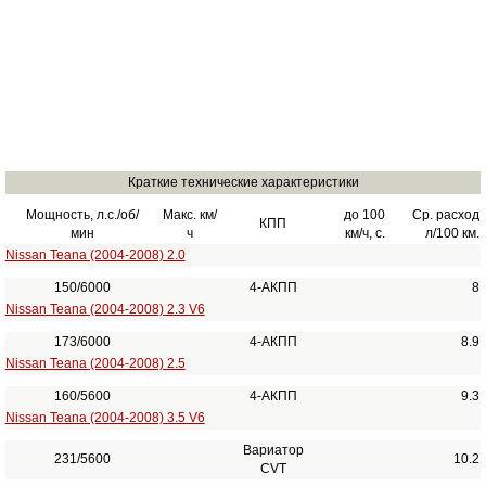
Краткие технические характеристики
Мощность, л.с./об/
Макс. км/
до 100
Ср. расход
КПП
мин
ч
км/ч, с.
л/100 км.
Nissan Teana (2004-2008) 2.0
150/6000
4-АКПП
8
Nissan Teana (2004-2008) 2.3 V6
173/6000
4-АКПП
8.9
Nissan Teana (2004-2008) 2.5
160/5600
4-АКПП
9.3
Nissan Teana (2004-2008) 3.5 V6
Вариатор
231/5600
10.2
CVT