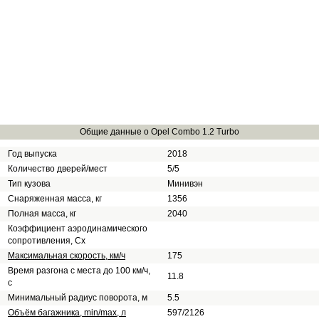
Общие данные о Opel Combo 1.2 Turbo
Год выпуска
2018
Количество дверей/мест
5/5
Тип кузова
Минивэн
Снаряженная масса, кг
1356
Полная масса, кг
2040
Коэффициент аэродинамического
сопротивления, Сх
Максимальная скорость, км/ч
175
Время разгона с места до 100 км/ч,
11.8
с
Минимальный радиус поворота, м
5.5
Объём багажника, min/max, л
597/2126