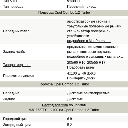
Тип КПП
6-МКПП
Тип привода
Передний привод
Подвеска Opel Combo 1.2 Turbo
амортизаторные стойки и
треугольные поперечные рычаги,
Передних колёс
стабилизатор поперечной
устойчивости
подробнее о MacPherson...
продольные взаимосвязанные
Задних колёс
рычаги, винтовые пружины
подробнее о связанных рычагах...
205/60 R16, 205/55 R17
Типоразмер шин
Подобрать шины
4x100 ET46 d56.6
Параметры дисков
Примерить диски
Тормоза Opel Combo 1.2 Turbo
Передние
Дисковые вентилируемые
Задние
Дисковые
Расход топлива
по нормам
93/116/EEC, л/100 км Opel Combo 1.2 Turbo
Городской цикл
6.9
Загородный цикл
5.2