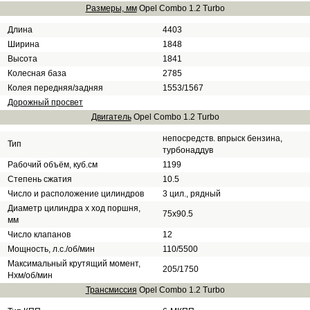
Размеры, мм
Opel Combo 1.2 Turbo
Длина
4403
Ширина
1848
Высота
1841
Колесная база
2785
Колея передняя/задняя
1553/1567
Дорожный просвет
Двигатель
Opel Combo 1.2 Turbo
непосредств. впрыск бензина,
Тип
турбонаддув
Рабочий объём, куб.см
1199
Степень сжатия
10.5
Число и расположение цилиндров
3 цил., рядный
Диаметр цилиндра х ход поршня,
75x90.5
мм
Число клапанов
12
Мощность, л.с./об/мин
110/5500
Максимальный крутящий момент,
205/1750
Нхм/об/мин
Трансмиссия
Opel Combo 1.2 Turbo