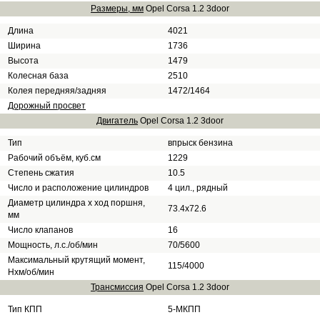
Размеры, мм
Opel Corsa 1.2 3door
Длина
4021
Ширина
1736
Высота
1479
Колесная база
2510
Колея передняя/задняя
1472/1464
Дорожный просвет
Двигатель
Opel Corsa 1.2 3door
Тип
впрыск бензина
Рабочий объём, куб.см
1229
Степень сжатия
10.5
Число и расположение цилиндров
4 цил., рядный
Диаметр цилиндра х ход поршня,
73.4x72.6
мм
Число клапанов
16
Мощность, л.с./об/мин
70/5600
Максимальный крутящий момент,
115/4000
Нхм/об/мин
Трансмиссия
Opel Corsa 1.2 3door
Тип КПП
5-МКПП