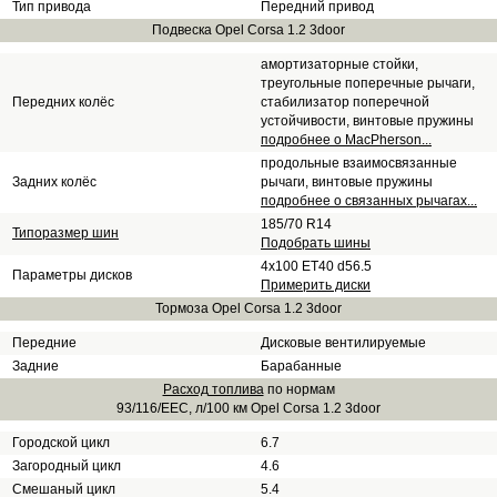
Тип привода
Передний привод
Подвеска Opel Corsa 1.2 3door
амортизаторные стойки,
треугольные поперечные рычаги,
Передних колёс
стабилизатор поперечной
устойчивости, винтовые пружины
подробнее о MacPherson...
продольные взаимосвязанные
Задних колёс
рычаги, винтовые пружины
подробнее о связанных рычагах...
185/70 R14
Типоразмер шин
Подобрать шины
4x100 ET40 d56.5
Параметры дисков
Примерить диски
Тормоза Opel Corsa 1.2 3door
Передние
Дисковые вентилируемые
Задние
Барабанные
Расход топлива
по нормам
93/116/EEC, л/100 км Opel Corsa 1.2 3door
Городской цикл
6.7
Загородный цикл
4.6
Смешаный цикл
5.4