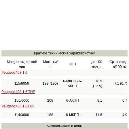
Краткие технические характеристики
Мощность, л.с./об/
Макс. км/
до 100
Ср. расход
КПП
мин
ч
км/ч, с.
л/100 км.
Peugeot 408 1.6
6-МКПП / 6-
10.9
115/6050
189 (190)
7.1 (6.7)
АКПП
(12.5)
Peugeot 408 1.6 THP
150/6000
208
6-АКПП
8.1
6.7
Peugeot 408 1.6 HDi
114/3600
188
6-МКПП
11.6
4.9
Комплектации и цены