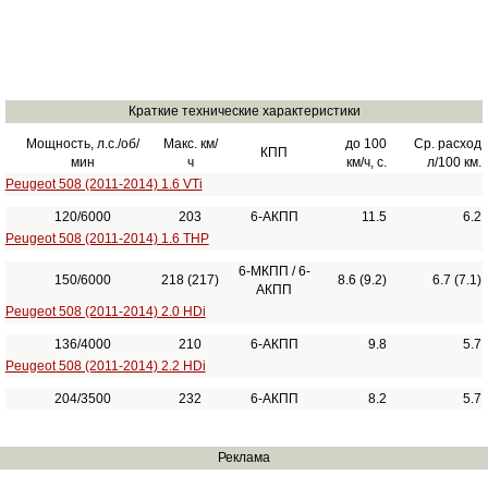
Краткие технические характеристики
Мощность, л.с./об/
Макс. км/
до 100
Ср. расход
КПП
мин
ч
км/ч, с.
л/100 км.
Peugeot 508 (2011-2014) 1.6 VTi
120/6000
203
6-АКПП
11.5
6.2
Peugeot 508 (2011-2014) 1.6 THP
6-МКПП / 6-
150/6000
218 (217)
8.6 (9.2)
6.7 (7.1)
АКПП
Peugeot 508 (2011-2014) 2.0 HDi
136/4000
210
6-АКПП
9.8
5.7
Peugeot 508 (2011-2014) 2.2 HDi
204/3500
232
6-АКПП
8.2
5.7
Реклама