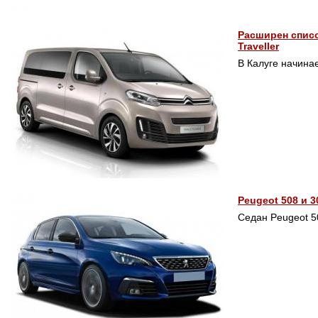
Расширен списо
Traveller
В Калуге начинае
Peugeot 508 и 
Седан Peugeot 5