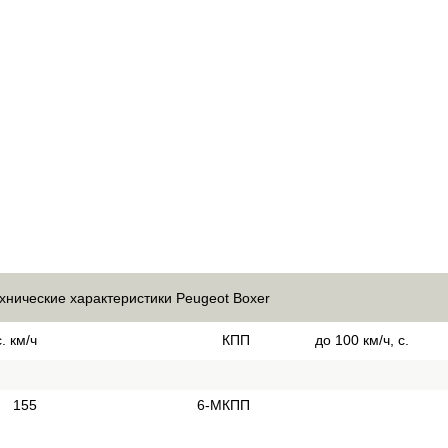
хнические характеристики Peugeot Boxer
. км/ч
КПП
до 100 км/ч, с.
155
6-МКПП