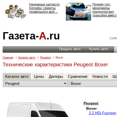
Надежные запчасти
Почему топ-
Komatsu: секреты
менеджеры
правильного выб ...
предпочитают
трансфер вместо
Страхование
Газета-
А
.ru
ответственности: все,
что нужно знать ...
Суббо
Продать авто
Купить авто
Главная
>
Каталог авто
>
Peugeot
>
Boxer
Технические характеристики Peugeot Boxer
Каталог авто
Цены
Дилеры
Сравнение
Новости
Ши
Peugeot
Boxer
2.2 HDi Fourgon