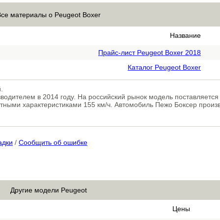
Все материалы о Peugeot Boxer
Название
Прайс-лист Peugeot Boxer 2018
Каталог Peugeot Boxer
.
водителем в 2014 году. На российский рынок модель поставляетс
стными характеристиками 155 км/ч. Автомобиль Пежо Боксер произв
адки
/
Сообщить об ошибке
Другие модели Peugeot
Цены