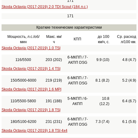
171
Skoda Octavia (2017-2019) 2.0 TDI Scout (184 л.с.)
171
Краткие технические характеристики
Мощность, л.с./об/
Макс. км/
до 100
Ср. расход
КПП
мин
ч
км/ч, с.
л/100 км.
Skoda Octavia (2017-2019) 1.0 TSI
6-МКПП / 7-
116/5500
203 (202)
9.9 (10)
4.8 (4.7)
АКПП DSG
Skoda Octavia (2017-2019) 1.4 TSI
6-МКПП / 7-
150/5000-6000
219 (219)
8.1 (8.2)
5.2 (4.9)
АКПП DSG
Skoda Octavia (2017-2019) 1.6 MPI
5-МКПП / 6-
10.8
110/5500-5800
191 (188)
6.4 (6.7)
АКПП
(12.2)
Skoda Octavia (2017-2019) 1.8 TSI
6-МКПП / 7-
180/5100-6200
231 (231)
7.3 (7.4)
6.1 (5.8)
АКПП DSG
Skoda Octavia (2017-2019) 1.8 TSI 4x4