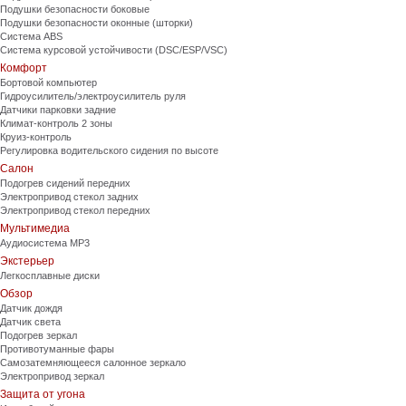
Подушки безопасности боковые
Подушки безопасности оконные (шторки)
Система ABS
Система курсовой устойчивости (DSC/ESP/VSC)
Комфорт
Бортовой компьютер
Гидроусилитель/электроусилитель руля
Датчики парковки задние
Климат-контроль 2 зоны
Круиз-контроль
Регулировка водительского сидения по высоте
Салон
Подогрев сидений передних
Электропривод стекол задних
Электропривод стекол передних
Мультимедиа
Аудиосистема MP3
Экстерьер
Легкосплавные диски
Обзор
Датчик дождя
Датчик света
Подогрев зеркал
Противотуманные фары
Самозатемняющееся салонное зеркало
Электропривод зеркал
Защита от угона