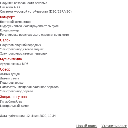
Подушки безопасности боковые
Система ABS
Система курсовой устойчивости (DSC/ESP/VSC)
Комфорт
Бортовой компьютер
Гидроусилитель/электроусилитель руля
Кондиционер
Регулировка водительского сидения по высоте
Салон
Подогрев сидений передних
Электропривод стекол задних
Электропривод стекол передних
Мультимедиа
Аудиосистема MP3
Обзор
Датчик дождя
Датчик света
Подогрев зеркал
Самозатемняющееся салонное зеркало
Электропривод зеркал
Защита от угона
Иммобилайзер
Центральный замок
Дата публикации: 12 Июля 2020, 12:34
Новый поиск
Уточнить поиск