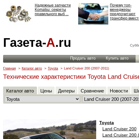
Надежные запчасти
Почему топ-
Komatsu: секреты
менеджеры
правильного выб ...
предпочитают
трансфер вместо
Страхование
Газета-
А
.ru
ответственности: все,
что нужно знать ...
Суббо
Продать авто
Купить авто
Главная
>
Каталог авто
>
Toyota
>
Land Cruiser 200 (2007-2011)
Технические характеристики Toyota Land Cruis
Каталог авто
Цены
Дилеры
Сравнение
Новости
Ши
Toyota
Land Cruiser 200
Land Cruiser 200 