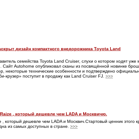
скрыт дизайн компактного внедорожника Toyota Land
итель семейства Toyota Land Cruiser, слухи о котором ходят уже м
. Сайт Autohome опубликовал сканы из посвящённой новинке бро
ер, некоторые технические особенности и подтверждено официальн
и-крузер» поступит в продажу как Land Cruiser FJ.
>>>
Raize , который дешевле чем LADA и Москвичю.
e , который дешевле чем LADA и Москвич.Стартовый ценник этого 
на из самых доступных в стране.
>>>