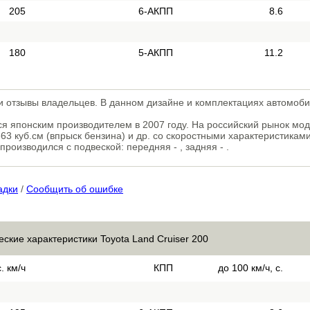
205
6-АКПП
8.6
180
5-АКПП
11.2
) и отзывы владельцев. В данном дизайне и комплектациях автомоб
ься японским производителем в 2007 году. На российский рынок мо
3 куб.см (впрыск бензина) и др. со скоростными характеристиками 
роизводился с подвеской: передняя - , задняя - .
адки
/
Сообщить об ошибке
еские характеристики Toyota Land Cruiser 200
. км/ч
КПП
до 100 км/ч, с.