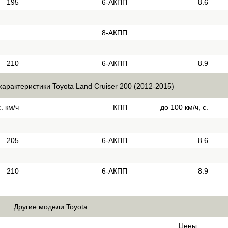
195
6-АКПП
8.6
8-АКПП
210
6-АКПП
8.9
характеристики Toyota Land Cruiser 200 (2012-2015)
. км/ч
КПП
до 100 км/ч, с.
205
6-АКПП
8.6
210
6-АКПП
8.9
Другие модели Toyota
Цены