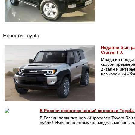
Новости Toyota
Недавно был ра
Cruiser FJ.
Младший представ
скорой премьере
дизайн и интерь
называемый «бэб
В России появился новый кросовер Toyota 
В России появился новый кросовер Toyota Raiz
рублей.Именно по этому эта модель машины од