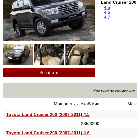
Land Cruiser 200
4.5
4.6
4.7
Все фото
Краткие технические 
Мощность, л.с./об/мин
Макс
Toyota Land Cruiser 200 (2007-2011) 4.5
235/3200
Toyota Land Cruiser 200 (2007-2011) 4.6