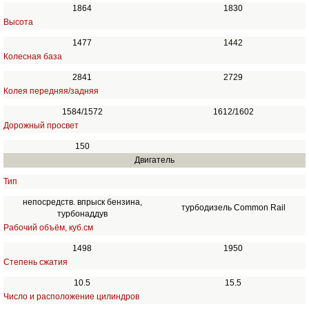
1864
1830
Высота
1477
1442
Колесная база
2841
2729
Колея передняя/задняя
1584/1572
1612/1602
Дорожный просвет
150
Двигатель
Тип
непосредств. впрыск бензина,
турбодизель Common Rail
турбонаддув
Рабочий объём, куб.см
1498
1950
Степень сжатия
10.5
15.5
Число и расположение цилиндров