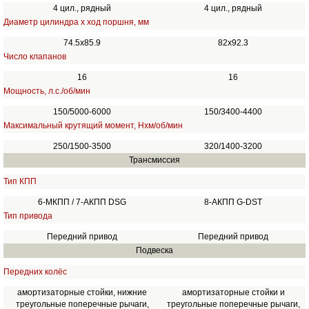
4 цил., рядный
4 цил., рядный
Диаметр цилиндра х ход поршня, мм
74.5x85.9
82x92.3
Число клапанов
16
16
Мощность, л.с./об/мин
150/5000-6000
150/3400-4400
Максимальный крутящий момент, Нхм/об/мин
250/1500-3500
320/1400-3200
Трансмиссия
Тип КПП
6-МКПП / 7-АКПП DSG
8-АКПП G-DST
Тип привода
Передний привод
Передний привод
Подвеска
Передних колёс
амортизаторные стойки, нижние
амортизаторные стойки и
треугольные поперечные рычаги,
треугольные поперечные рычаги,