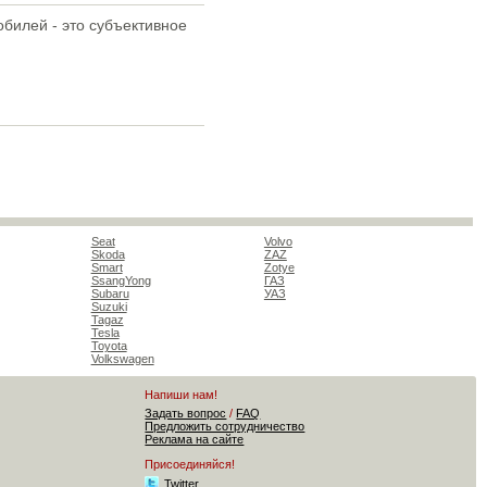
обилей - это субъективное
Seat
Volvo
Skoda
ZAZ
Smart
Zotye
SsangYong
ГАЗ
Subaru
УАЗ
Suzuki
Tagaz
Tesla
Toyota
Volkswagen
Напиши нам!
Задать вопрос
/
FAQ
Предложить сотрудничество
Реклама на сайте
Присоединяйся!
Twitter