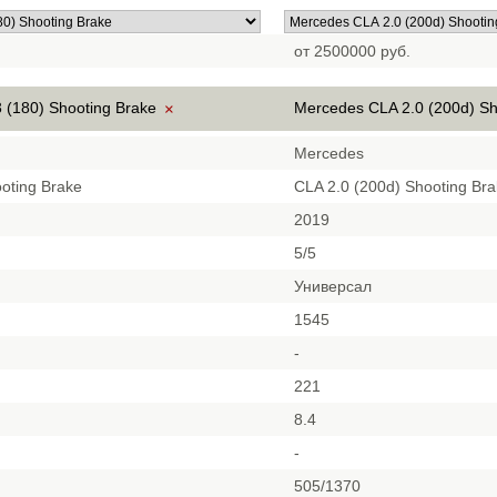
от 2500000 руб.
 (180) Shooting Brake
Mercedes CLA 2.0 (200d) S
×
Mercedes
oting Brake
CLA 2.0 (200d) Shooting Br
2019
5/5
Универсал
1545
-
221
8.4
-
505/1370