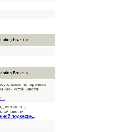
hooting Brake
×
hooting Brake
×
треугольные поперечные
речной устойчивости,
...
аднего моста,
стойчивости
ной подвеске...