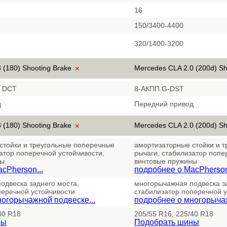
16
150/3400-4400
320/1400-3200
 (180) Shooting Brake
Mercedes CLA 2.0 (200d) S
×
П DCT
8-АКПП G-DST
д
Передний привод
 (180) Shooting Brake
Mercedes CLA 2.0 (200d) S
×
стойки и треугольные поперечные
амортизаторные стойки и 
атор поперечной устойчивости,
рычаги, стабилизатор попе
ны
винтовые пружины
cPherson...
подробнее о MacPherson
одвеска заднего моста,
многорычажная подвеска з
перечной устойчивости
стабилизатор поперечной у
огорычажной подвеске...
подробнее о многорычаж
40 R18
205/55 R16, 225/40 R18
ны
Подобрать шины