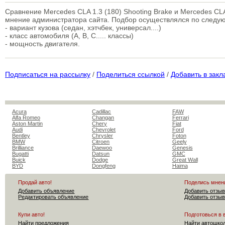
Сравнение Mercedes CLA 1.3 (180) Shooting Brake и Mercedes CLA
мнение администратора сайта. Подбор осуществлялся по след
- вариант кузова (седан, хэтчбек, универсал....)
- класс автомобиля (A, B, C..... классы)
- мощность двигателя.
Подписаться на рассылку
/
Поделиться ссылкой
/
Добавить в закл
Acura
Cadillac
FAW
Alfa Romeo
Changan
Ferrari
Aston Martin
Chery
Fiat
Audi
Chevrolet
Ford
Bentley
Chrysler
Foton
BMW
Citroen
Geely
Brilliance
Daewoo
Genesis
Bugatti
Datsun
GMC
Buick
Dodge
Great Wall
BYD
Dongfeng
Haima
Продай авто!
Поделись мнен
Добавить объявление
Добавить отзыв
Редактировать объявление
Добавить отзыв
Купи авто!
Подготовься в 
Найти предложения
Найти автошко