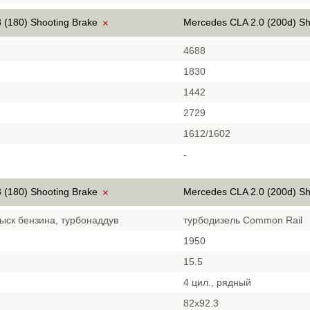
 (180) Shooting Brake
Mercedes CLA 2.0 (200d) S
×
4688
1830
1442
2729
1612/1602
-
 (180) Shooting Brake
Mercedes CLA 2.0 (200d) S
×
ыск бензина, турбонаддув
турбодизель Common Rail
1950
15.5
4 цил., рядный
82x92.3