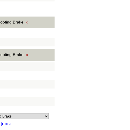
hooting Brake
×
hooting Brake
×
Цены