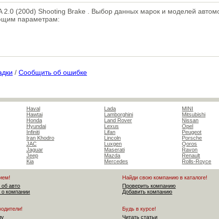
 2.0 (200d) Shooting Brake . Выбор данных марок и моделей автом
ующим параметрам:
адки
/
Сообщить об ошибке
Haval
Lada
MINI
Hawtai
Lamborghini
Mitsubishi
Honda
Land Rover
Nissan
Hyundai
Lexus
Opel
Infiniti
Lifan
Peugeot
Iran Khodro
Lincoln
Porsche
JAC
Luxgen
Qoros
Jaguar
Maserati
Ravon
Jeep
Mazda
Renault
Kia
Mercedes
Rolls-Royce
ием!
Найди свою компанию в каталоге!
 об авто
Проверить компанию
 о компании
Добавить компанию
водители!
Будь в курсе!
лу
Читать статьи