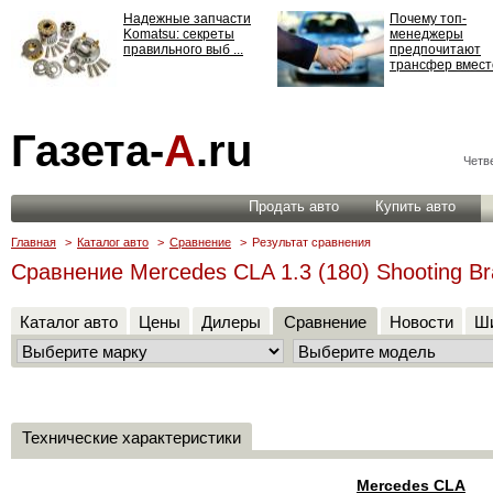
Надежные запчасти
Почему топ-
Komatsu: секреты
менеджеры
правильного выб ...
предпочитают
трансфер вместо
Страхование
Газета-
А
.ru
ответственности: все,
что нужно знать ...
Четве
Продать авто
Купить авто
Главная
>
Каталог авто
>
Сравнение
>
Результат сравнения
Сравнение Mercedes CLA 1.3 (180) Shooting Br
Каталог авто
Цены
Дилеры
Сравнение
Новости
Ши
Технические характеристики
Mercedes CLA