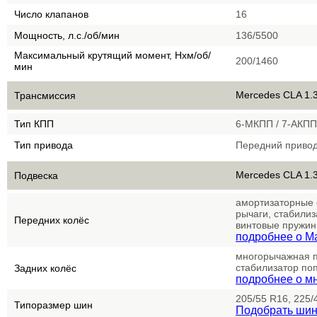
Число клапанов
16
Мощность, л.с./об/мин
136/5500
Максимальный крутящий момент, Нхм/об/
200/1460
мин
Mercedes CLA 1.3
Трансмиссия
Тип КПП
6-МКПП / 7-АКП
Тип привода
Передний приво
Mercedes CLA 1.3
Подвеска
амортизаторные 
рычаги, стабилиз
Передних колёс
винтовые пружи
подробнее о Ma
многорычажная п
стабилизатор по
Задних колёс
подробнее о мн
205/55 R16, 225/
Типоразмер шин
Подобрать ши