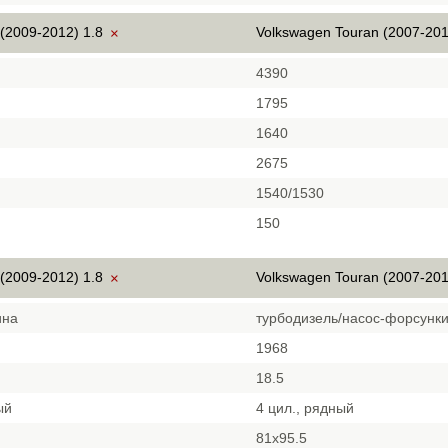
 (2009-2012) 1.8
Volkswagen Touran (2007-201
×
4390
1795
1640
2675
1540/1530
150
 (2009-2012) 1.8
Volkswagen Touran (2007-201
×
ина
турбодизель/насос-форсунк
1968
18.5
ый
4 цил., рядный
81х95.5