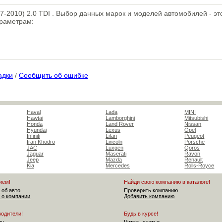
07-2010) 2.0 TDI . Выбор данных марок и моделей автомобилей - э
араметрам:
адки
/
Сообщить об ошибке
Haval
Lada
MINI
Hawtai
Lamborghini
Mitsubishi
Honda
Land Rover
Nissan
Hyundai
Lexus
Opel
Infiniti
Lifan
Peugeot
Iran Khodro
Lincoln
Porsche
JAC
Luxgen
Qoros
Jaguar
Maserati
Ravon
Jeep
Mazda
Renault
Kia
Mercedes
Rolls-Royce
ием!
Найди свою компанию в каталоге!
 об авто
Проверить компанию
 о компании
Добавить компанию
водители!
Будь в курсе!