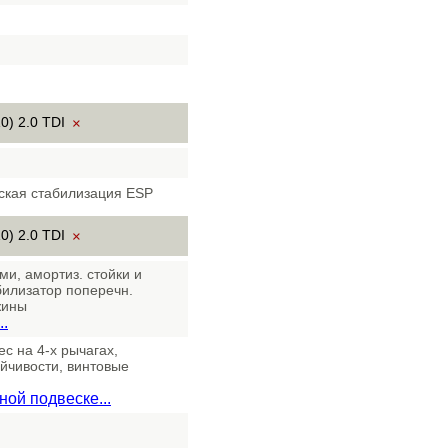
0) 2.0 TDI
×
ская стабилизация ESP
0) 2.0 TDI
×
и, амортиз. стойки и
абилизатор поперечн.
жины
.
ес на 4-х рычагах,
ойчивости, винтовые
ой подвеске...