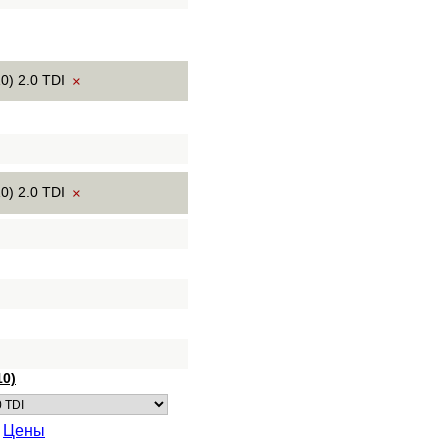
0) 2.0 TDI
×
0) 2.0 TDI
×
10)
/
Цены