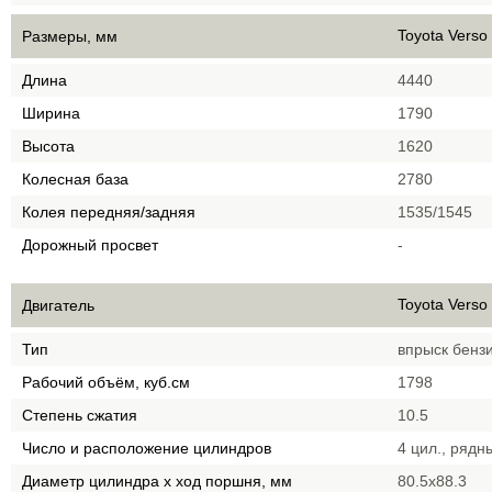
Toyota Verso
Размеры, мм
Длина
4440
Ширина
1790
Высота
1620
Колесная база
2780
Колея передняя/задняя
1535/1545
Дорожный просвет
-
Toyota Verso
Двигатель
Тип
впрыск бенз
Рабочий объём, куб.см
1798
Степень сжатия
10.5
Число и расположение цилиндров
4 цил., рядн
Диаметр цилиндра х ход поршня, мм
80.5x88.3