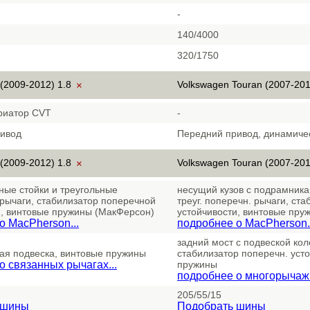
-
140/4000
320/1750
 (2009-2012) 1.8
Volkswagen Touran (2007-201
×
риатор CVT
-
ивод
Передний привод, динамиче
 (2009-2012) 1.8
Volkswagen Touran (2007-201
×
ные стойки и треугольные
несущий кузов с подрамникам
рычаги, стабилизатор поперечной
треуг. поперечн. рычаги, ст
и, винтовые пружины (МакФерсон)
устойчивости, винтовые пру
о MacPherson...
подробнее о MacPherson..
задний мост с подвеской кол
ая подвеска, винтовые пружины
стабилизатор поперечн. уст
о связанных рычагах...
пружины
подробнее о многорычажн
205/55/15
 шины
Подобрать шины