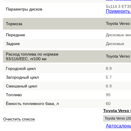
5x114.3 ET39
Параметры дисков
Примерить 
Toyota Verso
Тормоза
Передние
Дисковые ве
Задние
Дисковые
Расход топлива по нормам
Toyota Verso
93/116/EEC, л/100 км
Городской цикл
8.9
Загородный цикл
5.7
Смешаный цикл
6.9
Топливо
95
Ёмкость топливного бака, л
60
Toyota Verso 
Очистить список
Автосалоны