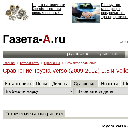
Надежные запчасти
Почему топ-
Komatsu: секреты
менеджеры
правильного выб ...
предпочитают
трансфер вместо
Страхование
Газета-
А
.ru
ответственности: все,
что нужно знать ...
Суббо
Продать авто
Купить авто
Главная
>
Каталог авто
>
Сравнение
>
Результат сравнения
Сравнение Toyota Verso (2009-2012) 1.8 и Volk
Каталог авто
Цены
Дилеры
Сравнение
Новости
Ши
Технические характеристики
Toyota Verso 