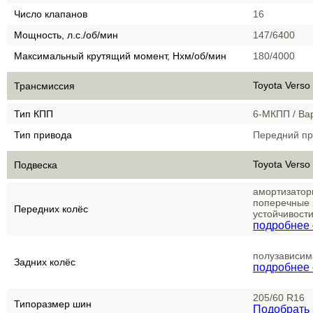
Число клапанов
16
Мощность, л.с./об/мин
147/6400
Максимальный крутящий момент, Нхм/об/мин
180/4000
Toyota Verso
Трансмиссия
Тип КПП
6-МКПП / Ва
Тип привода
Передний пр
Toyota Verso
Подвеска
амортизатор
поперечные 
Передних колёс
устойчивост
подробнее 
полузависим
Задних колёс
подробнее 
205/60 R16
Типоразмер шин
Подобрать