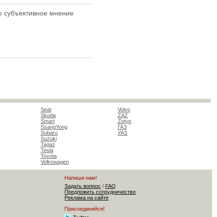
то субъективное мнение
Seat
Volvo
Skoda
ZAZ
Smart
Zotye
SsangYong
ГАЗ
Subaru
УАЗ
Suzuki
Tagaz
Tesla
Toyota
Volkswagen
Напиши нам!
Задать вопрос
/
FAQ
Предложить сотрудничество
Реклама на сайте
Присоединяйся!