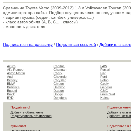
Сравнение Toyota Verso (2009-2012) 1.8 и Volkswagen Touran (20
администратора сайта. Подбор осуществлялся по следующим п
- вариант кузова (седан, хэтчбек, универсал....)
- класс автомобиля (A, B, C..... классы)
- мощность двигателя.
Подписаться на рассылку
/
Поделиться ссылкой
/
Добавить в закл
Acura
Cadillac
FAW
Alfa Romeo
Changan
Ferrari
Aston Martin
Chery
Fiat
Audi
Chevrolet
Ford
Bentley
Chrysler
Foton
BMW
Citroen
Geely
Brilliance
Daewoo
Genesis
Bugatti
Datsun
GMC
Buick
Dodge
Great Wall
BYD
Dongfeng
Haima
Продай авто!
Поделись мнен
Добавить объявление
Добавить отзыв
Редактировать объявление
Добавить отзыв
Купи авто!
Подготовься в 