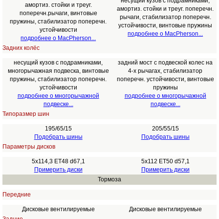
несущий кузов с подрамниками,
амортиз. стойки и треуг.
амортиз. стойки и треуг. поперечн.
поперечн.рычаги, винтовые
рычаги, стабилизатор поперечн.
пружины, стабилизатор поперечн.
устойчивости, винтовые пружины
устойчивости
подробнее о MacPherson...
подробнее о MacPherson...
Задних колёс
несущий кузов с подрамниками,
задний мост с подвеской колес на
многорычажная подвеска, винтовые
4-х рычагах, стабилизатор
пружины, стабилизатор поперечн.
поперечн. устойчивости, винтовые
устойчивости
пружины
подробнее о многорычажной
подробнее о многорычажной
подвеске...
подвеске...
Типоразмер шин
195/65/15
205/55/15
Подобрать шины
Подобрать шины
Параметры дисков
5x114,3 ET48 d67,1
5x112 ET50 d57,1
Примерить диски
Примерить диски
Тормоза
Передние
Дисковые вентилируемые
Дисковые вентилируемые