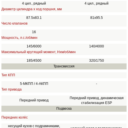
4 цил., рядный
4 цил., рядный
Диаметр цилиндра х ход поршня, мм
87.5х83.1
81х95.5
Число клапанов
16
Мощность, л.с./об/мин
145/6000
140/4000
Максимальный крутящий момент, Нхм/об/мин
185/4500
320/1750
Трансмиссия
Тип КПП
5-МКПП / 4-АКПП
-
Тип привода
Передний привод, динамическая
Передний привод
стабилизация ESP
Подвеска
Передних колёс
несущий кузов с подрамниками,