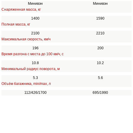
Минивэн
Минивэн
Снаряженная масса, кг
1400
1590
Полная масса, кг
2100
2210
Максимальная скорость, км/ч
196
200
Время разгона с места до 100 км/ч, с
10.8
10.2
Минимальный радиус поворота, м
5.3
5.6
Объём багажника, min/max, л
112/426/1700
695/1990