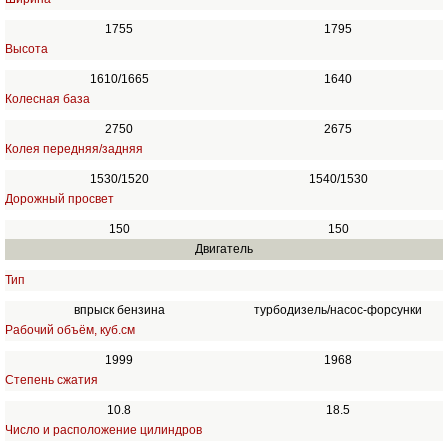
1755
1795
Высота
1610/1665
1640
Колесная база
2750
2675
Колея передняя/задняя
1530/1520
1540/1530
Дорожный просвет
150
150
Двигатель
Тип
впрыск бензина
турбодизель/насос-форсунки
Рабочий объём, куб.см
1999
1968
Степень сжатия
10.8
18.5
Число и расположение цилиндров