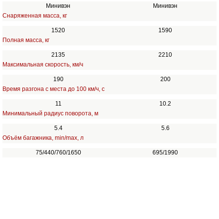
Минивэн
Минивэн
Снаряженная масса, кг
1520
1590
Полная масса, кг
2135
2210
Максимальная скорость, км/ч
190
200
Время разгона с места до 100 км/ч, с
11
10.2
Минимальный радиус поворота, м
5.4
5.6
Объём багажника, min/max, л
75/440/760/1650
695/1990