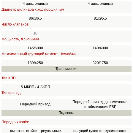
4 цил., рядный
4 цил., рядный
Диаметр цилиндра х ход поршня, мм
86х86.5
81х95.5
Число клапанов
16
Мощность, л.с./об/мин
145/6000
140/4000
Максимальный крутящий момент, Нхм/об/мин
189/4250
320/1750
Трансмиссия
Тип КПП
5-МКПП / 4-АКПП
-
Тип привода
Передний привод, динамическая
Передний привод
стабилизация ESP
Подвеска
Передних колёс
амортиз. стойки, треугольные
несущий кузов с подрамниками,