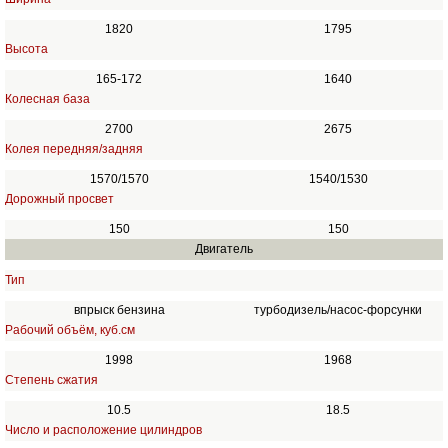
1820
1795
Высота
165-172
1640
Колесная база
2700
2675
Колея передняя/задняя
1570/1570
1540/1530
Дорожный просвет
150
150
Двигатель
Тип
впрыск бензина
турбодизель/насос-форсунки
Рабочий объём, куб.см
1998
1968
Степень сжатия
10.5
18.5
Число и расположение цилиндров