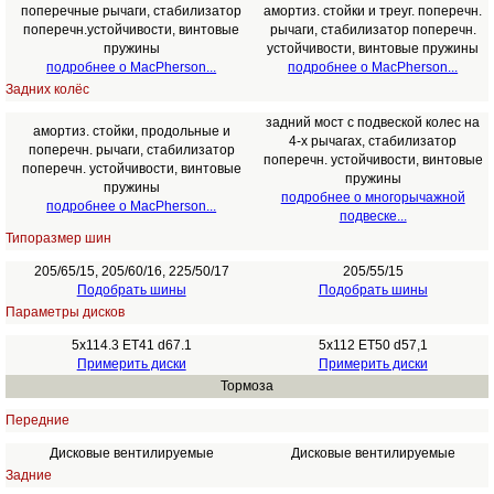
поперечные рычаги, стабилизатор
амортиз. стойки и треуг. поперечн.
поперечн.устойчивости, винтовые
рычаги, стабилизатор поперечн.
пружины
устойчивости, винтовые пружины
подробнее о MacPherson...
подробнее о MacPherson...
Задних колёс
задний мост с подвеской колес на
амортиз. стойки, продольные и
4-х рычагах, стабилизатор
поперечн. рычаги, стабилизатор
поперечн. устойчивости, винтовые
поперечн. устойчивости, винтовые
пружины
пружины
подробнее о многорычажной
подробнее о MacPherson...
подвеске...
Типоразмер шин
205/65/15, 205/60/16, 225/50/17
205/55/15
Подобрать шины
Подобрать шины
Параметры дисков
5x114.3 ET41 d67.1
5x112 ET50 d57,1
Примерить диски
Примерить диски
Тормоза
Передние
Дисковые вентилируемые
Дисковые вентилируемые
Задние