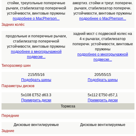
стойки, треугольные поперечные
амортиз. стойки и треуг. поперечн.
рычаги, стабилизатор поперечной
рычаги, стабилизатор поперечн.
устойчивости, винтовые пружины
устойчивости, винтовые пружины
подробнее о MacPherson...
подробнее о MacPherson...
Задних колёс
задний мост с подвеской колес на
продольные и поперечные рычаги,
4-х рычагах, стабилизатор
стабилизатор поперечной
поперечн. устойчивости, винтовые
устойчивости, винтовые пружины
пружины
подробнее о многорычажной
подробнее о многорычажной
подвеске...
подвеске...
Типоразмер шин
215/55/16
205/55/15
Подобрать шины
Подобрать шины
Параметры дисков
5x108 ET52 d63.3
5x112 ET50 d57,1
Примерить диски
Примерить диски
Тормоза
Передние
Дисковые вентилируемые
Дисковые вентилируемые
Задние