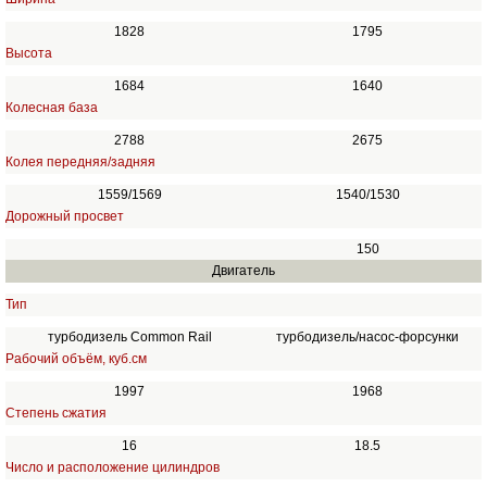
1828
1795
Высота
1684
1640
Колесная база
2788
2675
Колея передняя/задняя
1559/1569
1540/1530
Дорожный просвет
150
Двигатель
Тип
турбодизель Common Rail
турбодизель/насос-форсунки
Рабочий объём, куб.см
1997
1968
Степень сжатия
16
18.5
Число и расположение цилиндров