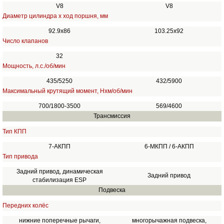
V8
V8
Диаметр цилиндра х ход поршня, мм
92.9x86
103.25х92
Число клапанов
32
Мощность, л.с./об/мин
435/5250
432/5900
Максимальный крутящий момент, Нхм/об/мин
700/1800-3500
569/4600
Трансмиссия
Тип КПП
7-АКПП
6-МКПП / 6-АКПП
Тип привода
Задний привод, динамическая
Задний привод
стабилизация ESP
Подвеска
Передних колёс
нижние поперечные рычаги,
многорычажная подвеска,