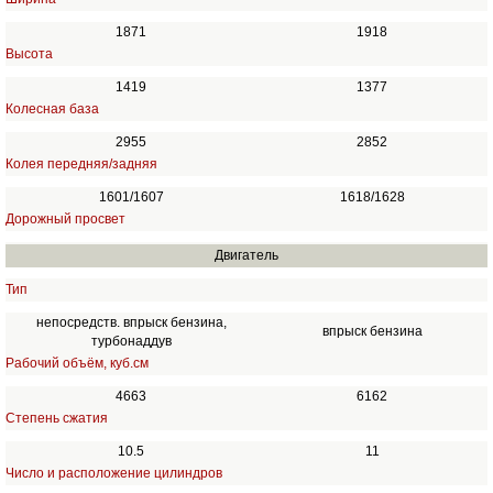
1871
1918
Высота
1419
1377
Колесная база
2955
2852
Колея передняя/задняя
1601/1607
1618/1628
Дорожный просвет
Двигатель
Тип
непосредств. впрыск бензина,
впрыск бензина
турбонаддув
Рабочий объём, куб.см
4663
6162
Степень сжатия
10.5
11
Число и расположение цилиндров