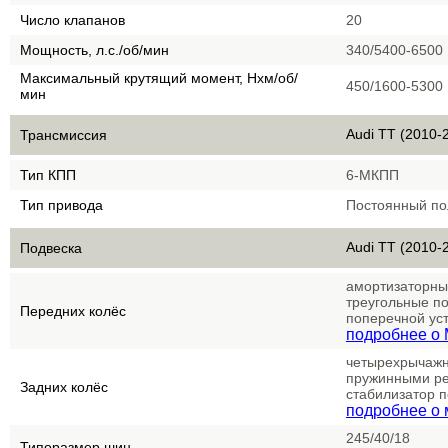
Число клапанов
20
Мощность, л.с./об/мин
340/5400-6500
Максимальный крутящий момент, Нхм/об/
450/1600-5300
мин
Audi TT (2010-2
Трансмиссия
Тип КПП
6-МКПП
Тип привода
Постоянный по
Audi TT (2010-2
Подвеска
амортизаторны
треугольные п
Передних колёс
поперечной ус
подробнее о 
четырехрычажн
пружинными ре
Задних колёс
стабилизатор 
подробнее о 
245/40/18
Типоразмер шин