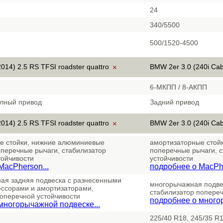
24
340/5500
500/1520-4500
014) 2.5 RS TFSI roadster quattro
BMW 2er 3.0 (240i Cab
×
6-МКПП / 8-АКПП
лный привод
Задний привод
014) 2.5 RS TFSI roadster quattro
BMW 2er 3.0 (240i Cab
×
е стойки, нижние алюминиевые
амортизаторные стойк
оперечные рычаги, стабилизатор
поперечные рычаги, 
тойчивости
устойчивости
MacPherson...
подробнее о MacPhe
ая задняя подвеска с разнесенными
многорычажная подвес
ссорами и амортизаторами,
стабилизатор попереч
поперечной устойчивости
подробнее о много
многорычажной подвеске...
225/40 R18, 245/35 R