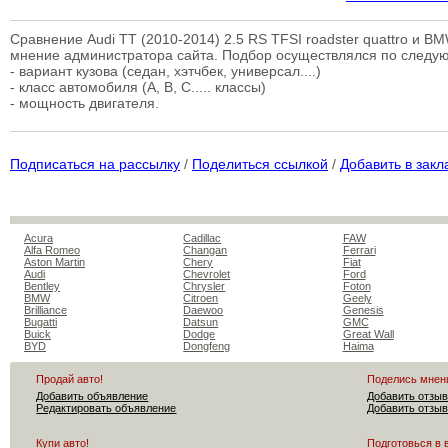
Сравнение Audi TT (2010-2014) 2.5 RS TFSI roadster quattro и B
мнение администратора сайта. Подбор осуществлялся по след
- вариант кузова (седан, хэтчбек, универсал....)
- класс автомобиля (A, B, C..... классы)
- мощность двигателя.
Подписаться на рассылку
/
Поделиться ссылкой
/
Добавить в закл
Acura
Cadillac
FAW
Alfa Romeo
Changan
Ferrari
Aston Martin
Chery
Fiat
Audi
Chevrolet
Ford
Bentley
Chrysler
Foton
BMW
Citroen
Geely
Brilliance
Daewoo
Genesis
Bugatti
Datsun
GMC
Buick
Dodge
Great Wall
BYD
Dongfeng
Haima
Продай авто!
Поделись мнен
Добавить объявление
Добавить отзыв
Редактировать объявление
Добавить отзыв
Купи авто!
Подготовься в 