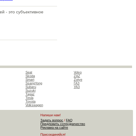
ей - это субъективное
Seat
Volvo
Skoda
ZAZ
Smart
Zotye
SsangYong
ГАЗ
Subaru
УАЗ
Suzuki
Tagaz
Tesla
Toyota
Volkswagen
Напиши нам!
Задать вопрос
/
FAQ
Предложить сотрудничество
Реклама на сайте
Присоединяйся!