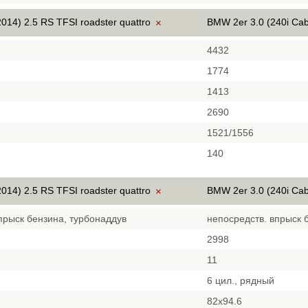
014) 2.5 RS TFSI roadster quattro
BMW 2er 3.0 (240i Cab
×
4432
1774
1413
2690
1521/1556
140
014) 2.5 RS TFSI roadster quattro
BMW 2er 3.0 (240i Cab
×
прыск бензина, турбонаддув
непосредств. впрыск 
2998
11
6 цил., рядный
82x94.6