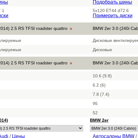
ины
Подобрать шины
.1
5x120 ET44 d72.6
иски
Примерить диски
014) 2.5 RS TFSI roadster quattro
BMW 2er 3.0 (240i Cab
×
илируемые
Дисковые вентилиру
илируемые
Дисковые
014) 2.5 RS TFSI roadster quattro
BMW 2er 3.0 (240i Cab
×
10.6 (9.8)
6.2 (6)
7.8 (7.4)
95
52
014)
BMW 2er
Audi
/
Цены
Автосалоны BMW
/