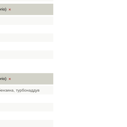
rio)
×
rio)
×
бензина, турбонаддув