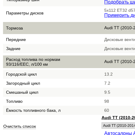
Подобрать ш
5x112 ET32 d57
Параметры дисков
Примерить д
Audi TT (2010-2
Тормоза
Передние
Дисковые вент
Задние
Дисковые вент
Расход топлива по нормам
Audi TT (2010-2
93/116/EEC, л/100 км
Городской цикл
13.2
Загородный цикл
7.2
Смешаный цикл
9.5
Топливо
98
Ёмкость топливного бака, л
60
Audi TT (2010-2
Очистить список
Автосалоны 