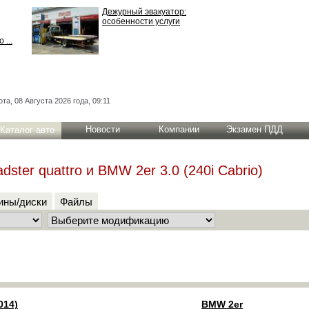
Дежурный эвакуатор:
особенности услуги
 ...
та, 08 Августа 2026 года, 09:11
Новости
Компании
Экзамен ПДД
Каталог авто
dster quattro и BMW 2er 3.0 (240i Cabrio)
ны/диски
Файлы
014)
BMW 2er