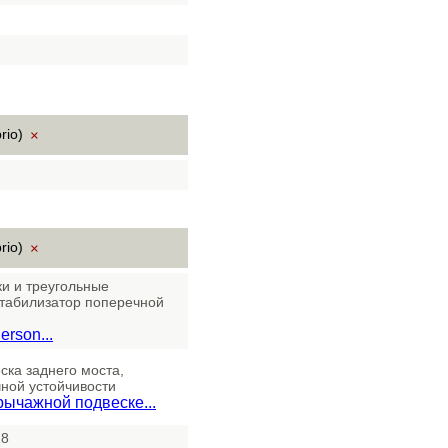
rio)
×
rio)
×
и и треугольные
стабилизатор поперечной
rson...
ка заднего моста,
ной устойчивости
рычажной подвеске...
18