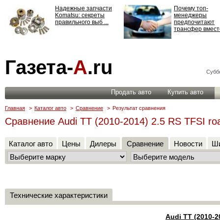
Надежные запчасти
Почему топ-
Komatsu: секреты
менеджеры
правильного выб ...
предпочитают
трансфер вместо
Страхование
Газета-
А
.ru
ответственности: все,
что нужно знать ...
Суббо
Продать авто
Купить авто
Главная
>
Каталог авто
>
Сравнение
>
Результат сравнения
Сравнение Audi TT (2010-2014) 2.5 RS TFSI roa
Каталог авто
Цены
Дилеры
Сравнение
Новости
Ши
Технические характеристики
Audi TT (2010-2