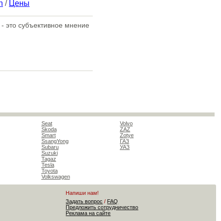
n
/
Цены
 - это субъективное мнение
Seat
Volvo
Skoda
ZAZ
Smart
Zotye
SsangYong
ГАЗ
Subaru
УАЗ
Suzuki
Tagaz
Tesla
Toyota
Volkswagen
Напиши нам!
Задать вопрос
/
FAQ
Предложить сотрудничество
Реклама на сайте