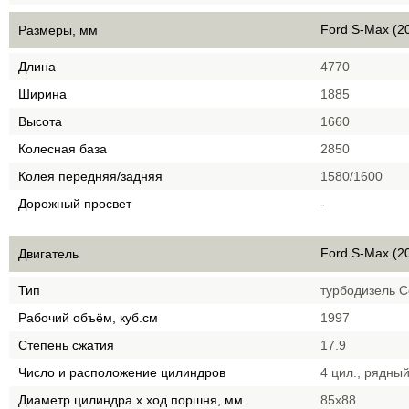
Ford S-Max (2
Размеры, мм
Длина
4770
Ширина
1885
Высота
1660
Колесная база
2850
Колея передняя/задняя
1580/1600
Дорожный просвет
-
Ford S-Max (2
Двигатель
Тип
турбодизель 
Рабочий объём, куб.см
1997
Степень сжатия
17.9
Число и расположение цилиндров
4 цил., рядны
Диаметр цилиндра х ход поршня, мм
85х88