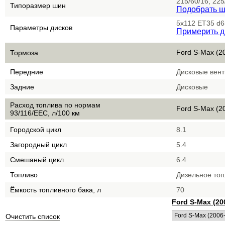
215/60/16, 225
Типоразмер шин
Подобрать 
5x112 ET35 d6
Параметры дисков
Примерить д
Ford S-Max (2
Тормоза
Передние
Дисковые вен
Задние
Дисковые
Расход топлива по нормам
Ford S-Max (2
93/116/EEC, л/100 км
Городской цикл
8.1
Загородный цикл
5.4
Смешаный цикл
6.4
Топливо
Дизельное то
Ёмкость топливного бака, л
70
Ford S-Max (20
Очистить список