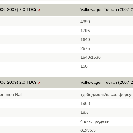
006-2009) 2.0 TDCi
Volkswagen Touran (2007-2
×
4390
1795
1640
2675
1540/1530
150
006-2009) 2.0 TDCi
Volkswagen Touran (2007-2
×
Common Rail
турбодизель/насос-форсу
1968
18.5
й
4 цил., рядный
81х95.5