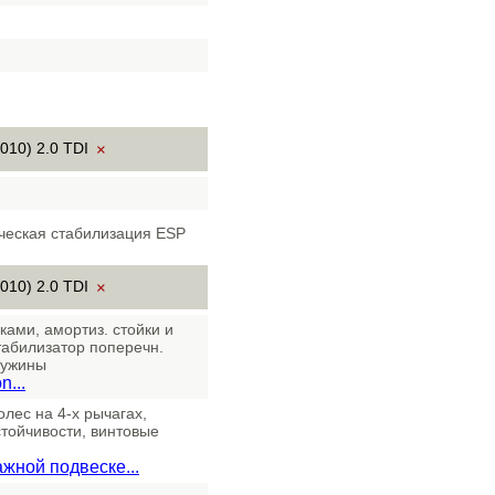
010) 2.0 TDI
×
ческая стабилизация ESP
010) 2.0 TDI
×
ками, амортиз. стойки и
стабилизатор поперечн.
ружины
...
олес на 4-х рычагах,
стойчивости, винтовые
жной подвеске...