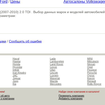
Ford
/
Цены
Автосалоны Volkswage
 (2007-2010) 2.0 TDI . Выбор данных марок и моделей автомобилей
араметрам:
адки
/
Сообщить об ошибке
Haval
Lada
MINI
Hawtai
Lamborghini
Mitsubishi
Honda
Land Rover
Nissan
Hyundai
Lexus
Opel
Infiniti
Lifan
Peugeot
Iran Khodro
Lincoln
Porsche
JAC
Luxgen
Qoros
Jaguar
Maserati
Ravon
Jeep
Mazda
Renault
Kia
Mercedes
Rolls-Royce
ием!
Найди свою компанию в каталоге!
 об авто
Проверить компанию
 о компании
Добавить компанию