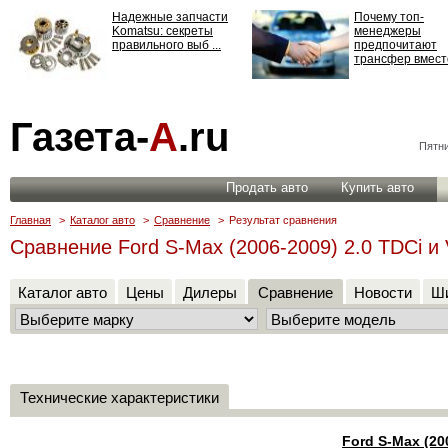
Надежные запчасти
Почему топ-
Komatsu: секреты
менеджеры
правильного выб ...
предпочитают
трансфер вместо
Страхование
Газета-
А
.ru
ответственности: все,
что нужно знать ...
Пятни
Продать авто
Купить авто
Главная
>
Каталог авто
>
Сравнение
>
Результат сравнения
Сравнение Ford S-Max (2006-2009) 2.0 TDCi и 
Каталог авто
Цены
Дилеры
Сравнение
Новости
Ши
Технические характеристики
Ford S-Max (20