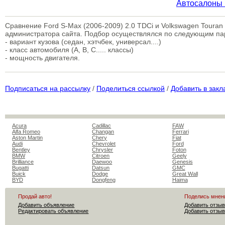
Автосалоны 
Сравнение Ford S-Max (2006-2009) 2.0 TDCi и Volkswagen Touran
администратора сайта. Подбор осуществлялся по следующим п
- вариант кузова (седан, хэтчбек, универсал....)
- класс автомобиля (A, B, C..... классы)
- мощность двигателя.
Подписаться на рассылку
/
Поделиться ссылкой
/
Добавить в закл
Acura
Cadillac
FAW
Alfa Romeo
Changan
Ferrari
Aston Martin
Chery
Fiat
Audi
Chevrolet
Ford
Bentley
Chrysler
Foton
BMW
Citroen
Geely
Brilliance
Daewoo
Genesis
Bugatti
Datsun
GMC
Buick
Dodge
Great Wall
BYD
Dongfeng
Haima
Продай авто!
Поделись мнен
Добавить объявление
Добавить отзыв
Редактировать объявление
Добавить отзыв