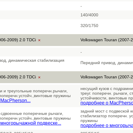
-
140/4000
320/1750
006-2009) 2.0 TDCi
Volkswagen Touran (2007-2
×
-
вод, динамическая стабилизация
Передний привод, динами
006-2009) 2.0 TDCi
Volkswagen Touran (2007-2
×
несущий кузов с подрамни
ки и треугольные поперечн.рычаги,
треуг. поперечн. рычаги, 
поперечн.устойч.,винтовые пружины
устойчивости, винтовые п
MacPherson...
подробнее о MacPherson
задний мост с подвеской к
 сдвоенные поперечные рычаги,
стабилизатор поперечн. у
поперечн.устойч.,винтовые пружины
пружины
 многорычажной подвеске...
подробнее о многорыча