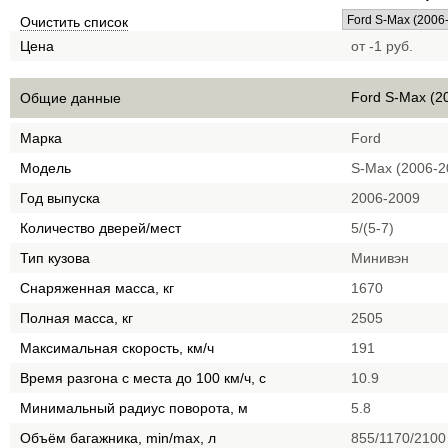
Очистить список
Цена
от -1 руб.
Ford S-Max (2
Общие данные
Марка
Ford
Модель
S-Max (2006-2
Год выпуска
2006-2009
Количество дверей/мест
5/(5-7)
Тип кузова
Минивэн
Снаряженная масса, кг
1670
Полная масса, кг
2505
Максимальная скорость, км/ч
191
Время разгона с места до 100 км/ч, с
10.9
Минимальный радиус поворота, м
5.8
Объём багажника, min/max, л
855/1170/2100