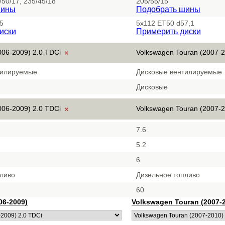
/50/17, 235/45/18
205/55/15
шины
Подобрать шины
5
5x112 ET50 d57,1
иски
Примерить диски
006-2009) 2.0 TDCi
Volkswagen Touran (2007-2
×
тилируемые
Дисковые вентилируемые
Дисковые
006-2009) 2.0 TDCi
Volkswagen Touran (2007-2
×
7.6
5.2
6
пливо
Дизельное топливо
60
06-2009)
Volkswagen Touran (2007-