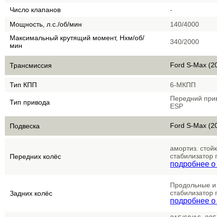
Число клапанов
-
Мощность, л.с./об/мин
140/4000
Максимальный крутящий момент, Нхм/об/
340/2000
мин
Ford S-Max (2
Трансмиссия
Тип КПП
6-МКПП
Передний при
Тип привода
ESP
Ford S-Max (2
Подвеска
амортиз. стой
стабилизатор 
Передних колёс
подробнее о 
Продольные и
стабилизатор 
Задних колёс
подробнее о