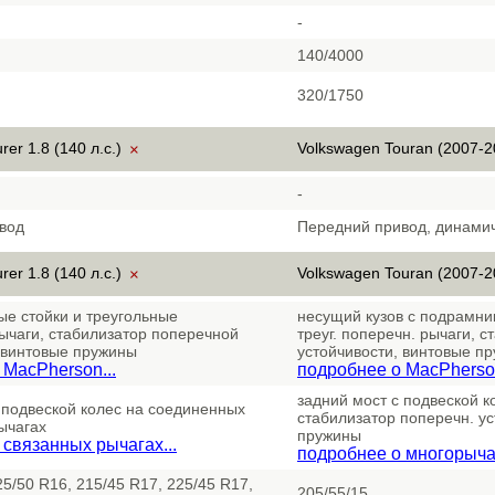
-
140/4000
320/1750
rer 1.8 (140 л.с.)
Volkswagen Touran (2007-2
×
-
вод
Передний привод, динами
rer 1.8 (140 л.с.)
Volkswagen Touran (2007-2
×
ые стойки и треугольные
несущий кузов с подрамник
ычаги, стабилизатор поперечной
треуг. поперечн. рычаги, 
 винтовые пружины
устойчивости, винтовые п
 MacPherson...
подробнее о MacPherson
задний мост с подвеской к
 подвеской колес на соединенных
стабилизатор поперечн. ус
ычагах
пружины
 связанных рычагах...
подробнее о многорыча
25/50 R16, 215/45 R17, 225/45 R17,
205/55/15