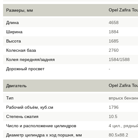
Opel Zafira Tou
Размеры, мм
Длина
4658
Ширина
1884
Высота
1685
Колесная база
2760
Колея передняя/задняя
1584/1588
Дорожный просвет
-
Opel Zafira Tou
Двигатель
Тип
впрыск бензи
Рабочий объём, куб.см
1796
Степень сжатия
10.5
Число и расположение цилиндров
4 цил., рядны
Диаметр цилиндра х ход поршня, мм
80.5х88.2