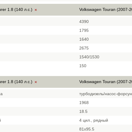
rer 1.8 (140 л.с.)
Volkswagen Touran (2007-2
×
4390
1795
1640
2675
1540/1530
150
rer 1.8 (140 л.с.)
Volkswagen Touran (2007-2
×
на
турбодизель/насос-форсун
1968
18.5
й
4 цил., рядный
81х95.5