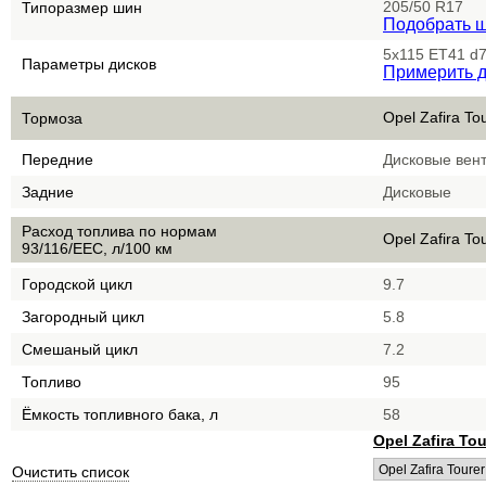
205/50 R17
Типоразмер шин
Подобрать 
5x115 ET41 d7
Параметры дисков
Примерить д
Opel Zafira Tou
Тормоза
Передние
Дисковые вен
Задние
Дисковые
Расход топлива по нормам
Opel Zafira Tou
93/116/EEC, л/100 км
Городской цикл
9.7
Загородный цикл
5.8
Смешаный цикл
7.2
Топливо
95
Ёмкость топливного бака, л
58
Opel Zafira Tou
Очистить список