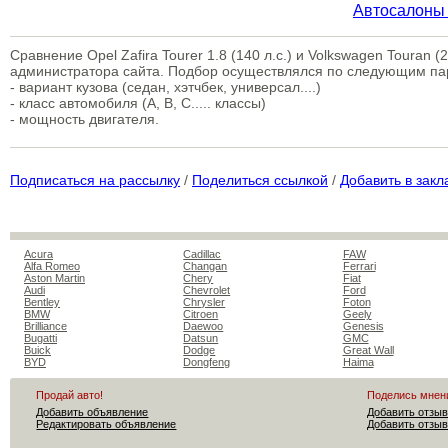
Автосалоны
Сравнение Opel Zafira Tourer 1.8 (140 л.с.) и Volkswagen Touran
администратора сайта. Подбор осуществлялся по следующим п
- вариант кузова (седан, хэтчбек, универсал....)
- класс автомобиля (A, B, C..... классы)
- мощность двигателя.
Подписаться на рассылку
/
Поделиться ссылкой
/
Добавить в закл
Acura
Cadillac
FAW
Alfa Romeo
Changan
Ferrari
Aston Martin
Chery
Fiat
Audi
Chevrolet
Ford
Bentley
Chrysler
Foton
BMW
Citroen
Geely
Brilliance
Daewoo
Genesis
Bugatti
Datsun
GMC
Buick
Dodge
Great Wall
BYD
Dongfeng
Haima
Продай авто!
Поделись мнен
Добавить объявление
Добавить отзыв
Редактировать объявление
Добавить отзыв