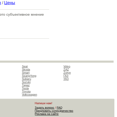
n
/
Цены
- это субъективное мнение
Seat
Volvo
Skoda
ZAZ
Smart
Zotye
SsangYong
ГАЗ
Subaru
УАЗ
Suzuki
Tagaz
Tesla
Toyota
Volkswagen
Напиши нам!
Задать вопрос
/
FAQ
Предложить сотрудничество
Реклама на сайте