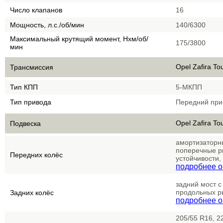
Число клапанов
16
Мощность, л.с./об/мин
140/6300
Максимальный крутящий момент, Нхм/об/
175/3800
мин
Opel Zafira Tou
Трансмиссия
Тип КПП
5-МКПП
Тип привода
Передний при
Opel Zafira Tou
Подвеска
амортизаторн
поперечные р
Передних колёс
устойчивости,
подробнее о
задний мост с
продольных р
Задних колёс
подробнее о
205/55 R16, 2