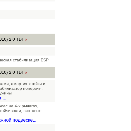
010) 2.0 TDI
×
ческая стабилизация ESP
010) 2.0 TDI
×
ами, амортиз. стойки и
стабилизатор поперечн.
ружины
...
олес на 4-х рычагах,
тойчивости, винтовые
жной подвеске...