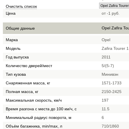
Очистить список
Цена
от -1 руб.
Opel Zafira Tou
Общие данные
Марка
Opel
Модель
Zafira Tourer 1
Год выпуска
2011
Количество дверей/мест
5/(5-7)
Тип кузова
Минивэн
Снаряженная масса, кг
1571-1733
Полная масса, кг
2150-2425
Максимальная скорость, км/ч
197
Время разгона с места до 100 км/ч, с
11.5
Минимальный радиус поворота, м
6
Объём багажника, min/max, л
710/1860