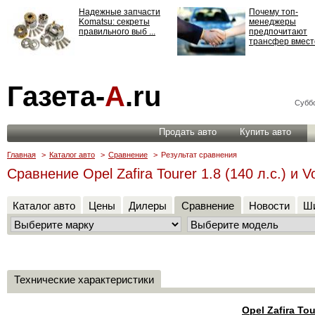
Надежные запчасти
Почему топ-
Komatsu: секреты
менеджеры
правильного выб ...
предпочитают
трансфер вместо
Страхование
Газета-
А
.ru
ответственности: все,
что нужно знать ...
Суббо
Продать авто
Купить авто
Главная
>
Каталог авто
>
Сравнение
>
Результат сравнения
Сравнение Opel Zafira Tourer 1.8 (140 л.с.) и 
Каталог авто
Цены
Дилеры
Сравнение
Новости
Ши
Технические характеристики
Opel Zafira Tou