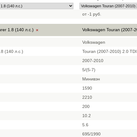
от -1 руб.
rer 1.8 (140 л.с.)
Volkswagen Touran (2007-2
×
Volkswagen
.8 (140 л.с.)
Touran (2007-2010) 2.0 TDI
2007-2010
5/(5-7)
Минивэн
1590
2210
200
10.2
5.6
695/1990