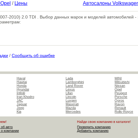
 Opel
/
Цены
Автосалоны Volkswage
 (2007-2010) 2.0 TDI . Выбор данных марок и моделей автомобилей 
араметрам:
адки
/
Сообщить об ошибке
Haval
Lada
MINI
Hawtai
Lamborghini
Mitsubishi
Honda
Land Rover
Nissan
Hyundai
Lexus
Opel
Infiniti
Lifan
Peugeot
Iran Khodro
Lincoln
Porsche
JAC
Luxgen
Qoros
Jaguar
Maserati
Ravon
Jeep
Mazda
Renault
Kia
Mercedes
Rolls-Royce
ием!
Найди свою компанию в каталоге!
 об авто
Проверить компанию
 о компании
Добавить компанию