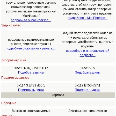
несущий кузов с подрамниками,
треугольные поперечные рычаги,
амортиз. стойки и треуг. поперечн.
стабилизатор поперечной
рычаги, стабилизатор поперечн.
устойчивости, винтовые пружины
устойчивости, винтовые пружины
(МакФерсон)
подробнее о MacPherson...
подробнее о MacPherson...
Задних колёс
задний мост с подвеской колес на
4-х рычагах, стабилизатор
продольные взаимосвязанные
поперечн. устойчивости, винтовые
рычаги, винтовые пружины
пружины
подробнее о связанных рычагах...
подробнее о многорычажной
подвеске...
Типоразмер шин
205/60 R16, 215/55 R17
205/55/15
Подобрать шины
Подобрать шины
Параметры дисков
5x114.3 ET39 d60.1
5x112 ET50 d57,1
Примерить диски
Примерить диски
Тормоза
Передние
Дисковые вентилируемые
Дисковые вентилируемые