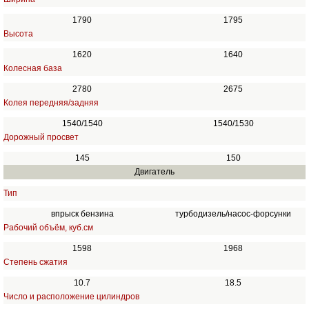
1790
1795
Высота
1620
1640
Колесная база
2780
2675
Колея передняя/задняя
1540/1540
1540/1530
Дорожный просвет
145
150
Двигатель
Тип
впрыск бензина
турбодизель/насос-форсунки
Рабочий объём, куб.см
1598
1968
Степень сжатия
10.7
18.5
Число и расположение цилиндров