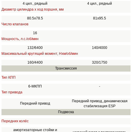
4 цил., рядный
4 цил., рядный
Диаметр цилиндра х ход поршня, мм
80.5x78.5
81х95.5
Число клапанов
16
Мощность, л.с./об/мин
132/6400
140/4000
Максимальный крутящий момент, Нхм/об/мин
160/4400
320/1750
Трансмиссия
Тип КПП
6-МКПП
-
Тип привода
Передний привод, динамическая
Передний привод
стабилизация ESP
Подвеска
Передних колёс
амортизаторные стойки и