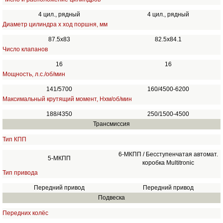
4 цил., рядный
4 цил., рядный
Диаметр цилиндра х ход поршня, мм
87.5х83
82.5x84.1
Число клапанов
16
16
Мощность, л.с./об/мин
141/5700
160/4500-6200
Максимальный крутящий момент, Нхм/об/мин
188/4350
250/1500-4500
Трансмиссия
Тип КПП
6-МКПП / Бесступенчатая автомат.
5-МКПП
коробка Multitronic
Тип привода
Передний привод
Передний привод
Подвеска
Передних колёс