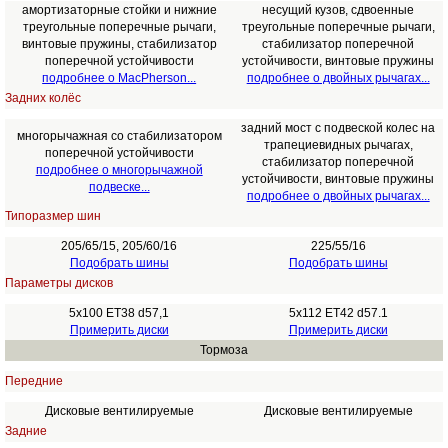
амортизаторные стойки и нижние
несущий кузов, сдвоенные
треугольные поперечные рычаги,
треугольные поперечные рычаги,
винтовые пружины, стабилизатор
стабилизатор поперечной
поперечной устойчивости
устойчивости, винтовые пружины
подробнее о MacPherson...
подробнее о двойных рычагах...
Задних колёс
задний мост с подвеской колес на
многорычажная со стабилизатором
трапециевидных рычагах,
поперечной устойчивости
стабилизатор поперечной
подробнее о многорычажной
устойчивости, винтовые пружины
подвеске...
подробнее о двойных рычагах...
Типоразмер шин
205/65/15, 205/60/16
225/55/16
Подобрать шины
Подобрать шины
Параметры дисков
5x100 ET38 d57,1
5x112 ET42 d57.1
Примерить диски
Примерить диски
Тормоза
Передние
Дисковые вентилируемые
Дисковые вентилируемые
Задние