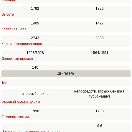
1792
1826
Высота
1409
1427
Колесная база
2743
2808
Колея передняя/задняя
1528/1528
1564/1551
Дорожный просвет
140
Двигатель
Тип
непосредств. впрыск бензина,
впрыск бензина
турбонаддув
Рабочий объём, куб.см
1996
1798
Степень сжатия
9.6
Число и расположение цилиндров