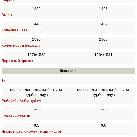
1839
1826
Высота
1445
1427
Колесная база
2690
2808
Колея передняя/задняя
1579/1585
1564/1551
Дорожный просвет
Двигатель
Тип
непосредств. впрыск бензина,
непосредств. впрыск бензина,
турбонаддув
турбонаддув
Рабочий объём, куб.см
1598
1798
Степень сжатия
9.5
9.6
Число и расположение цилиндров