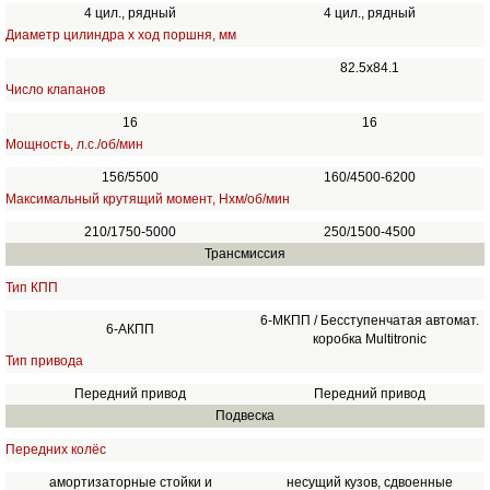
4 цил., рядный
4 цил., рядный
Диаметр цилиндра х ход поршня, мм
82.5x84.1
Число клапанов
16
16
Мощность, л.с./об/мин
156/5500
160/4500-6200
Максимальный крутящий момент, Нхм/об/мин
210/1750-5000
250/1500-4500
Трансмиссия
Тип КПП
6-МКПП / Бесступенчатая автомат.
6-АКПП
коробка Multitronic
Тип привода
Передний привод
Передний привод
Подвеска
Передних колёс
амортизаторные стойки и
несущий кузов, сдвоенные