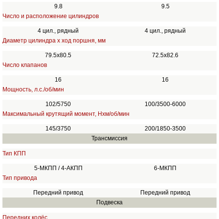
9.8
9.5
Число и расположение цилиндров
4 цил., рядный
4 цил., рядный
Диаметр цилиндра х ход поршня, мм
79.5х80.5
72.5x82.6
Число клапанов
16
16
Мощность, л.с./об/мин
102/5750
100/3500-6000
Максимальный крутящий момент, Нхм/об/мин
145/3750
200/1850-3500
Трансмиссия
Тип КПП
5-МКПП / 4-АКПП
6-МКПП
Тип привода
Передний привод
Передний привод
Подвеска
Передних колёс