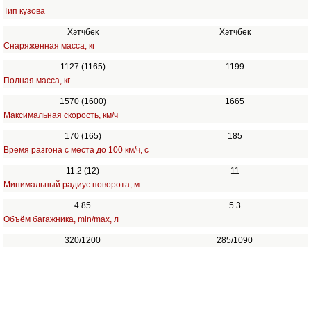
Тип кузова
Хэтчбек
Хэтчбек
Снаряженная масса, кг
1127 (1165)
1199
Полная масса, кг
1570 (1600)
1665
Максимальная скорость, км/ч
170 (165)
185
Время разгона с места до 100 км/ч, с
11.2 (12)
11
Минимальный радиус поворота, м
4.85
5.3
Объём багажника, min/max, л
320/1200
285/1090