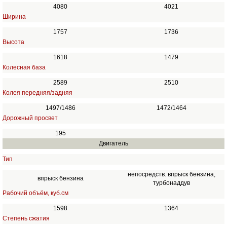
4080
4021
Ширина
1757
1736
Высота
1618
1479
Колесная база
2589
2510
Колея передняя/задняя
1497/1486
1472/1464
Дорожный просвет
195
Двигатель
Тип
непосредств. впрыск бензина,
впрыск бензина
турбонаддув
Рабочий объём, куб.см
1598
1364
Степень сжатия