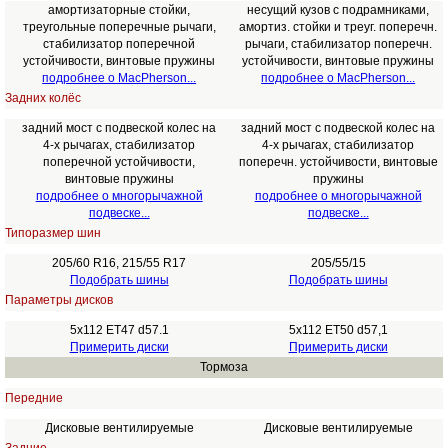
амортизаторные стойки,
несущий кузов с подрамниками,
треугольные поперечные рычаги,
амортиз. стойки и треуг. поперечн.
стабилизатор поперечной
рычаги, стабилизатор поперечн.
устойчивости, винтовые пружины
устойчивости, винтовые пружины
подробнее о MacPherson...
подробнее о MacPherson...
Задних колёс
задний мост с подвеской колес на
задний мост с подвеской колес на
4-х рычагах, стабилизатор
4-х рычагах, стабилизатор
поперечной устойчивости,
поперечн. устойчивости, винтовые
винтовые пружины
пружины
подробнее о многорычажной
подробнее о многорычажной
подвеске...
подвеске...
Типоразмер шин
205/60 R16, 215/55 R17
205/55/15
Подобрать шины
Подобрать шины
Параметры дисков
5x112 ET47 d57.1
5x112 ET50 d57,1
Примерить диски
Примерить диски
Тормоза
Передние
Дисковые вентилируемые
Дисковые вентилируемые