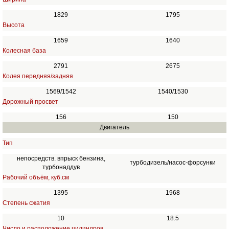
1829
1795
Высота
1659
1640
Колесная база
2791
2675
Колея передняя/задняя
1569/1542
1540/1530
Дорожный просвет
156
150
Двигатель
Тип
непосредств. впрыск бензина,
турбодизель/насос-форсунки
турбонаддув
Рабочий объём, куб.см
1395
1968
Степень сжатия
10
18.5
Число и расположение цилиндров