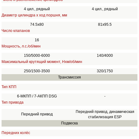
4 цил., рядный
4 цил., рядный
Диаметр цилиндра х ход поршня, мм
74.5x80
81х95.5
Число клапанов
16
Мощность, л.с./об/мин
150/5000-6000
140/4000
Максимальный крутящий момент, Нхм/об/мин
250/1500-3500
320/1750
Трансмиссия
Тип КПП
6-МКПП / 7-АКПП DSG
-
Тип привода
Передний привод, динамическая
Передний привод
стабилизация ESP
Подвеска
Передних колёс