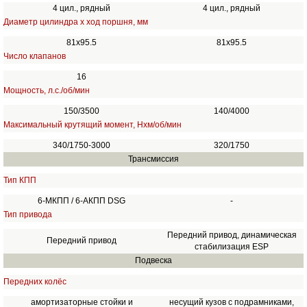
4 цил., рядный
4 цил., рядный
Диаметр цилиндра х ход поршня, мм
81x95.5
81х95.5
Число клапанов
16
Мощность, л.с./об/мин
150/3500
140/4000
Максимальный крутящий момент, Нхм/об/мин
340/1750-3000
320/1750
Трансмиссия
Тип КПП
6-МКПП / 6-АКПП DSG
-
Тип привода
Передний привод, динамическая
Передний привод
стабилизация ESP
Подвеска
Передних колёс
амортизаторные стойки и
несущий кузов с подрамниками,