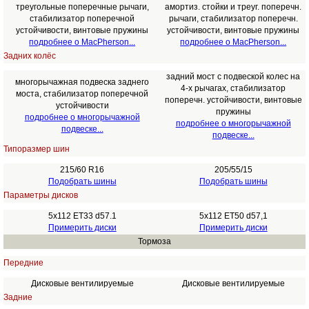
треугольные поперечные рычаги,
амортиз. стойки и треуг. поперечн.
стабилизатор поперечной
рычаги, стабилизатор поперечн.
устойчивости, винтовые пружины
устойчивости, винтовые пружины
подробнее о MacPherson...
подробнее о MacPherson...
Задних колёс
задний мост с подвеской колес на
многорычажная подвеска заднего
4-х рычагах, стабилизатор
моста, стабилизатор поперечной
поперечн. устойчивости, винтовые
устойчивости
пружины
подробнее о многорычажной
подробнее о многорычажной
подвеске...
подвеске...
Типоразмер шин
215/60 R16
205/55/15
Подобрать шины
Подобрать шины
Параметры дисков
5x112 ET33 d57.1
5x112 ET50 d57,1
Примерить диски
Примерить диски
Тормоза
Передние
Дисковые вентилируемые
Дисковые вентилируемые
Задние