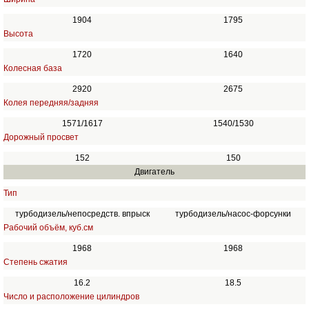
1904
1795
Высота
1720
1640
Колесная база
2920
2675
Колея передняя/задняя
1571/1617
1540/1530
Дорожный просвет
152
150
Двигатель
Тип
турбодизель/непосредств. впрыск
турбодизель/насос-форсунки
Рабочий объём, куб.см
1968
1968
Степень сжатия
16.2
18.5
Число и расположение цилиндров