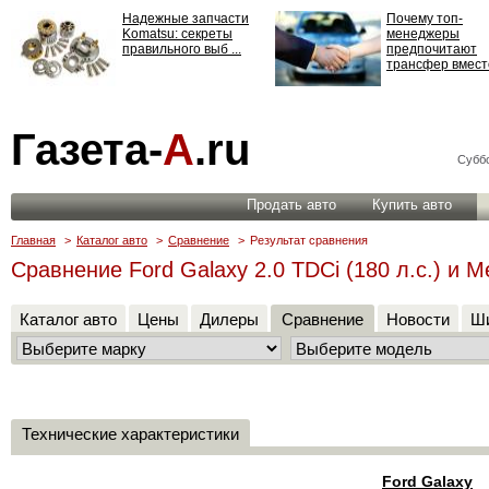
Надежные запчасти
Почему топ-
Komatsu: секреты
менеджеры
правильного выб ...
предпочитают
трансфер вместо
Страхование
Газета-
А
.ru
ответственности: все,
что нужно знать ...
Суббо
Продать авто
Купить авто
Главная
>
Каталог авто
>
Сравнение
>
Результат сравнения
Сравнение Ford Galaxy 2.0 TDCi (180 л.с.) и Me
Каталог авто
Цены
Дилеры
Сравнение
Новости
Ши
Технические характеристики
Ford Galaxy