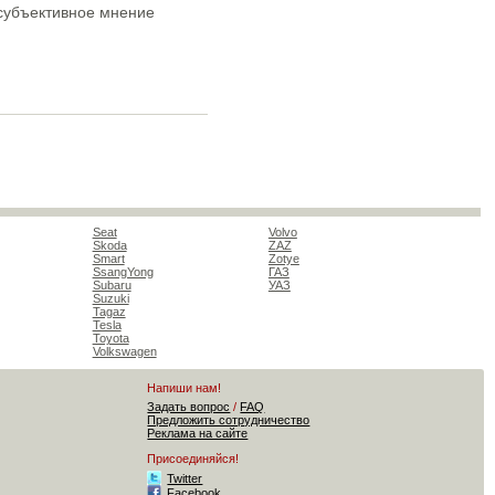
о субъективное мнение
Seat
Volvo
Skoda
ZAZ
Smart
Zotye
SsangYong
ГАЗ
Subaru
УАЗ
Suzuki
Tagaz
Tesla
Toyota
Volkswagen
Напиши нам!
Задать вопрос
/
FAQ
Предложить сотрудничество
Реклама на сайте
Присоединяйся!
Twitter
Facebook