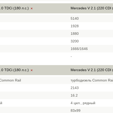
.0 TDCi (180 л.с.)
Mercedes V 2.1 (220 CDI (
×
5140
1928
1880
3200
1666/1646
-
.0 TDCi (180 л.с.)
Mercedes V 2.1 (220 CDI (
×
 Common Rail
турбодизель Common Rai
2143
16.2
ый
4 цил., рядный
83x99