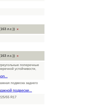
163 л.с.))
×
163 л.с.))
×
 треугольные поперечные
перечной устойчивости,
n...
ажная подвеска заднего
ажной подвеске...
225/55 R17