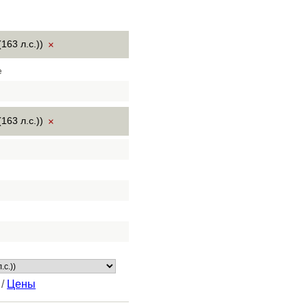
163 л.с.))
×
е
163 л.с.))
×
/
Цены