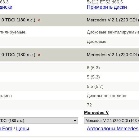
63.3
5x112 ET52 d66.6
диски
Примерить диски
.0 TDCi (180 л.с.)
Mercedes V 2.1 (220 CDI (
×
нтилируемые
Дисковые вентилируемы
Дисковые
.0 TDCi (180 л.с.)
Mercedes V 2.1 (220 CDI (
×
6 (6.3)
5 (5.3)
5.5 (5.7)
опливо
Дизельное топливо
72
Mercedes V
 Ford
/
Цены
Автосалоны Mercedes