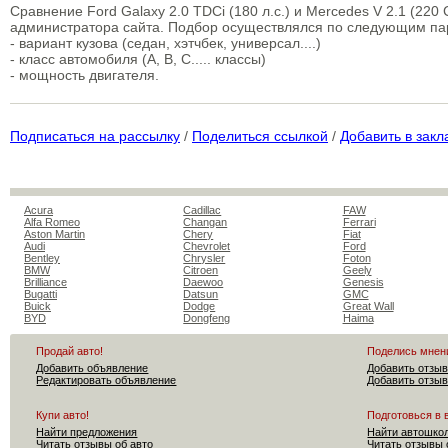
Сравнение Ford Galaxy 2.0 TDCi (180 л.с.) и Mercedes V 2.1 (220
администратора сайта. Подбор осуществлялся по следующим п
- вариант кузова (седан, хэтчбек, универсал....)
- класс автомобиля (A, B, C..... классы)
- мощность двигателя.
Подписаться на рассылку
/
Поделиться ссылкой
/
Добавить в закл
Acura
Cadillac
FAW
Alfa Romeo
Changan
Ferrari
Aston Martin
Chery
Fiat
Audi
Chevrolet
Ford
Bentley
Chrysler
Foton
BMW
Citroen
Geely
Brilliance
Daewoo
Genesis
Bugatti
Datsun
GMC
Buick
Dodge
Great Wall
BYD
Dongfeng
Haima
Продай авто!
Поделись мнен
Добавить объявление
Добавить отзыв
Редактировать объявление
Добавить отзыв
Купи авто!
Подготовься в 
Найти предложения
Найти автошко
Читать отзывы об авто
Читать отзывы 