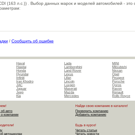
 CDI (163 л.с.)) . Выбор данных марок и моделей автомобилей - эт
араметрам:
адки
/
Сообщить об ошибке
Haval
Lada
MINI
Hawtai
Lamborghini
Mitsubishi
Honda
Land Rover
Nissan
Hyundai
Lexus
Opel
Infiniti
Lifan
Peugeot
Iran Khodro
Lincoln
Porsche
JAC
Luxgen
Qoros
Jaguar
Maserati
Ravon
Jeep
Mazda
Renault
Kia
Mercedes
Rolls-Royce
ием!
Найди свою компанию в каталоге!
 об авто
Проверить компанию
 о компании
Добавить компанию
водители!
Будь в курсе!
лу
Читать статьи
об автошколах
Читать новости