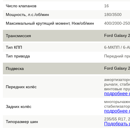
Число клапанов
16
Мощность, л.с./об/мин
180/3500
Максимальный крутящий момент, Нхм/об/мин
400/2000-25
Ford Galaxy 2
Трансмиссия
Тип КПП
6-МКПП / 6-А
Тип привода
Передний пр
Ford Galaxy 2
Подвеска
амортизаторн
рычаги, стаб
Передних колёс
винтовые пр
подробнее о
многорычажна
стабилизатор
Задних колёс
подробнее 
235/55 R17, 
Типоразмер шин
Подобрать