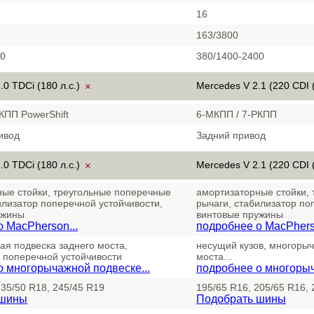
16
163/3800
00
380/1400-2400
.0 TDCi (180 л.с.)
Mercedes V 2.1 (220 CDI (
×
КПП PowerShift
6-МКПП / 7-РКПП
ивод
Задний привод
.0 TDCi (180 л.с.)
Mercedes V 2.1 (220 CDI (
×
ые стойки, треугольные поперечные
амортизаторные стойки,
илизатор поперечной устойчивости,
рычаги, стабилизатор по
ужины
винтовые пружины
 MacPherson...
подробнее о MacPherso
я подвеска заднего моста,
несущий кузов, многорыч
 поперечной устойчивости
моста...
о многорычажной подвеске...
подробнее о многорыч
235/50 R18, 245/45 R19
195/65 R16, 205/65 R16, 
 шины
Подобрать шины