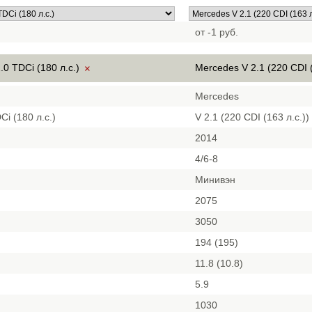
от -1 руб.
.0 TDCi (180 л.с.)
Mercedes V 2.1 (220 CDI (
×
Mercedes
Ci (180 л.с.)
V 2.1 (220 CDI (163 л.с.))
2014
4/6-8
Минивэн
2075
3050
194 (195)
11.8 (10.8)
5.9
1030