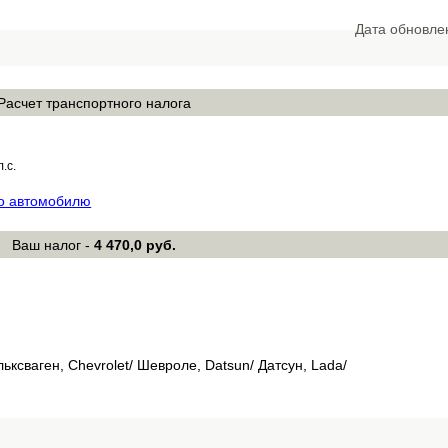
Дата обновле
Расчет транспортного налога
л.с.
по автомобилю
Ваш налог -
4 470,0 руб.
льксваген, Chevrolet/ Шевроле, Datsun/ Датсун, Lada/