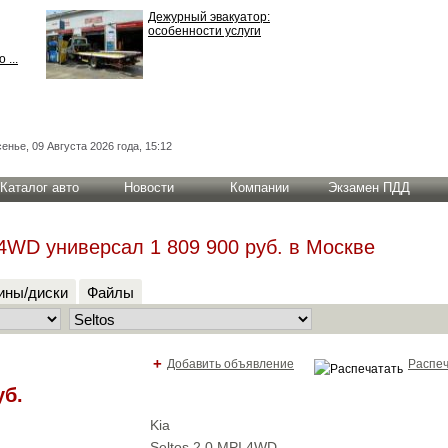
Дежурный эвакуатор:
особенности услуги
 ...
енье, 09 Августа 2026 года, 15:12
Каталог авто
Новости
Компании
Экзамен ПДД
 4WD универсал 1 809 900 руб. в Москве
ны/диски
Файлы
+
Добавить объявление
Распеч
уб.
Kia
Seltos 2.0 MPI 4WD