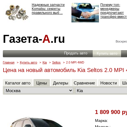
Надежные запчасти
Почему топ-
Komatsu: секреты
менеджеры
правильного выб ...
предпочитают
трансфер вместо
Страхование
Газета-
А
.ru
ответственности: все,
что нужно знать ...
Воскрес
Продать авто
Купить авто
Главная
>
Купить авто
>
Kia
>
Seltos
>
2.0 MPI 4WD
Цена на новый автомобиль Kia Seltos 2.0 MPI
Каталог авто
Цены
Дилеры
Сравнение
Новости
Ши
1 809 900 р
Марка:
Модель: