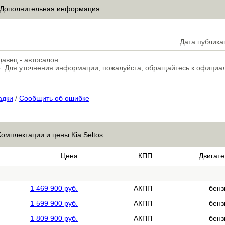
Дополнительная информация
Дата публика
авец - автосалон .
. Для уточнения информации, пожалуйста, обращайтесь к официа
адки
/
Сообщить об ошибке
Комплектации и цены Kia Seltos
Цена
КПП
Двигате
1 469 900 руб.
АКПП
бенз
1 599 900 руб.
АКПП
бенз
1 809 900 руб.
АКПП
бенз