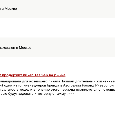
н в Москве
льксваген в Москве
ет продержит пикап Tasman на рынке
планировала для новейшего пикапа Tasman длительный жизненный 
t один из топ-менеджеров бренда в Австралии Роланд Риверо, он со
туальность модели в течение этого периода планируется с помощ
орые будут задевать и моторную гамму.
>>>