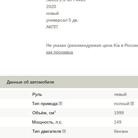
2020
новый
универсал 5 дв.
АКПП
Не указан (рекомендуемая цена Kia в Росси
как продавца
Данные об автомобиле
Руль
левый
Тип привода
полный
Объём, см
1999
3
Мощность, л.с.
149
Тип двигателя
бензин