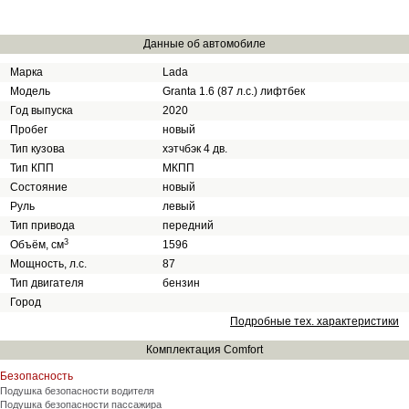
Данные об автомобиле
Марка
Lada
Модель
Granta 1.6 (87 л.с.) лифтбек
Год выпуска
2020
Пробег
новый
Тип кузова
хэтчбэк 4 дв.
Тип КПП
МКПП
Состояние
новый
Руль
левый
Тип привода
передний
3
Объём, см
1596
Мощность, л.с.
87
Тип двигателя
бензин
Город
Подробные тех. характеристики
Комплектация Comfort
Безопасность
Подушка безопасности водителя
Подушка безопасности пассажира