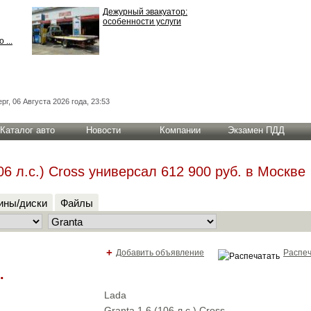
Дежурный эвакуатор:
особенности услуги
 ...
рг, 06 Августа 2026 года, 23:53
Каталог авто
Новости
Компании
Экзамен ПДД
6 л.с.) Cross универсал 612 900 руб. в Москве
ны/диски
Файлы
+
Добавить объявление
Распеч
.
Lada
Granta 1.6 (106 л.с.) Cross