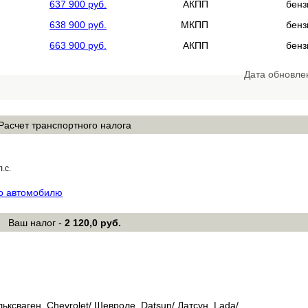
637 900 руб.
АКПП
бенз
638 900 руб.
МКПП
бенз
663 900 руб.
АКПП
бенз
Дата обновле
Расчет транспортного налога
л.с.
по автомобилю
Ваш налог -
2 120,0 руб.
льксваген, Chevrolet/ Шевроле, Datsun/ Датсун, Lada/