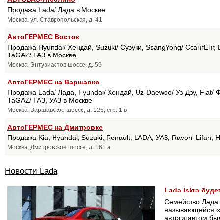
Продажа Lada/ Лада в Москве
Москва, ул. Ставропольская, д. 41
АвтоГЕРМЕС Восток
Продажа Hyundai/ Хендай, Suzuki/ Сузуки, SsangYong/ СсангЕнг, L
ТаGAZ/ ГАЗ в Москве
Москва, Энтузиастов шоссе, д. 59
АвтоГЕРМЕС на Варшавке
Продажа Lada/ Лада, Hyundai/ Хендай, Uz-Daewoo/ Уз-Дэу, Fiat/ Ф
ТаGAZ/ ГАЗ, УАЗ в Москве
Москва, Варшавское шоссе, д. 125, стр. 1 в
АвтоГЕРМЕС на Дмитровке
Продажа Kia, Hyundai, Suzuki, Renault, LADA, УАЗ, Ravon, Lifan, 
Москва, Дмитровское шоссе, д. 161 а
Новости Lada
Lada Iskra буд
Семейство Лада 
называющейся «
автогигантом бы