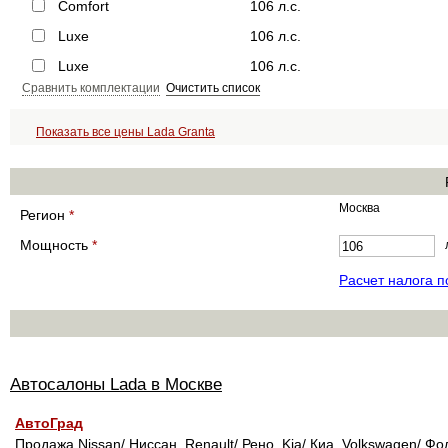
Comfort
106 л.с.
Luxe
106 л.с.
Luxe
106 л.с.
Сравнить комплектации
Очистить список
Показать все цены Lada Granta
Москва
Регион
*
Мощность
*
Расчет налога 
Автосалоны Lada в Москве
АвтоГрад
Продажа Nissan/ Ниссан, Renault/ Рено, Kia/ Киа, Volkswagen/ Фо