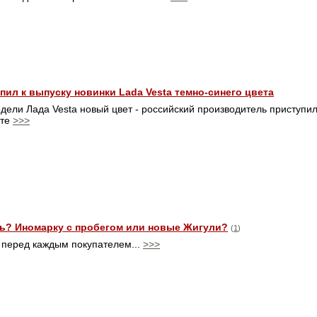
пил к выпуску новинки Lada Vesta темно-синего цвета
дели Лада Vesta новый цвет - российский производитель приступил 
ете
>>>
ь? Иномарку с пробегом или новые Жигули?
(
1
)
 перед каждым покупателем...
>>>