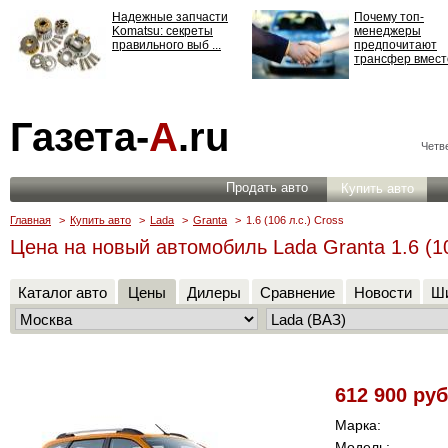
Надежные запчасти
Почему топ-
Komatsu: секреты
менеджеры
правильного выб ...
предпочитают
трансфер вместо
Страхование
Газета-
А
.ru
ответственности: все,
что нужно знать ...
Четве
Продать авто
Купить авто
Главная
>
Купить авто
>
Lada
>
Granta
>
1.6 (106 л.с.) Cross
Цена на новый автомобиль Lada Granta 1.6 (10
Каталог авто
Цены
Дилеры
Сравнение
Новости
Ши
612 900 руб
Марка:
Модель: