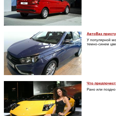
АвтоВаз присту
У популярной мо
темно-синем цв
Что предпочест
Рано или поздно