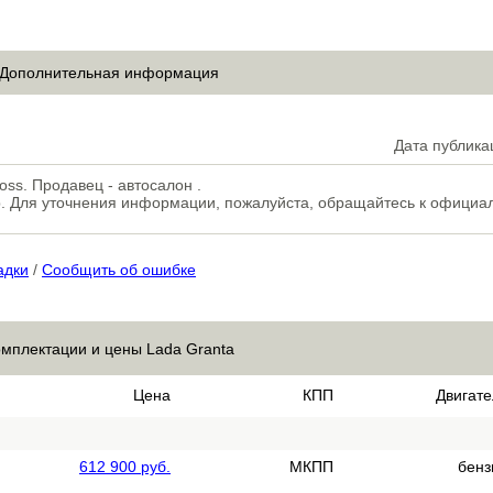
Дополнительная информация
Дата публика
oss. Продавец - автосалон .
. Для уточнения информации, пожалуйста, обращайтесь к официа
адки
/
Сообщить об ошибке
мплектации и цены Lada Granta
Цена
КПП
Двигате
612 900 руб.
МКПП
бенз