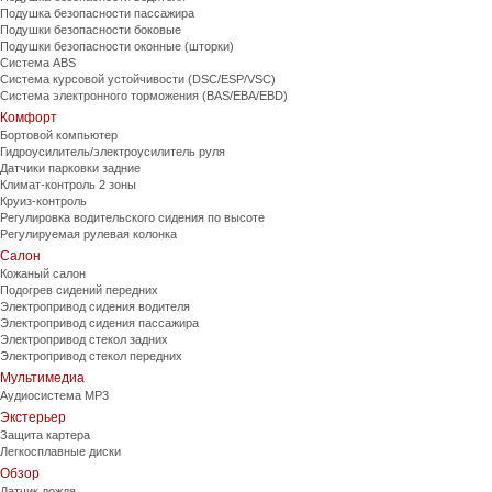
Подушка безопасности пассажира
Подушки безопасности боковые
Подушки безопасности оконные (шторки)
Система ABS
Система курсовой устойчивости (DSC/ESP/VSC)
Система электронного торможения (BAS/EBA/EBD)
Комфорт
Бортовой компьютер
Гидроусилитель/электроусилитель руля
Датчики парковки задние
Климат-контроль 2 зоны
Круиз-контроль
Регулировка водительского сидения по высоте
Регулируемая рулевая колонка
Салон
Кожаный салон
Подогрев сидений передних
Электропривод сидения водителя
Электропривод сидения пассажира
Электропривод стекол задних
Электропривод стекол передних
Мультимедиа
Аудиосистема MP3
Экстерьер
Защита картера
Легкосплавные диски
Обзор
Датчик дождя