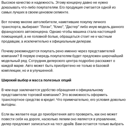
Высокое качество и надежность. Этому концерну давно не нужно
доказывать что-либо покупателям. Его продукция считается одной из
самых лучших в своем ценовом сегменте.
Вот почему многие автолюбители, наметившие покупку личного
транспорта, выбирают "Логан", "Клио", "Дастер" либо иную модель данного
французского автоконцерна. Однако чтобы машина стала настоящей
помощницей, а не головной болью, обращаться стоит не к частным
продавцам, а исключительно к официальным дилерам.
Почему рекомендуется покупать рено именно через представителей
компании? В первую очередь покупателям будет предложен широчайший
модельный ряд. Сотрудник дилерского центра подробно расскажет о
каждой марке. Авто может быть приобретено не только в базовой
комплекции, но и в улучшенной.
Широкий выбор и масса полезных опций
В чем еще заключается удобство обращения к официальному
представителю торговой компании? Это возможность оформить
транспортное средство в кредит. Что примечательно, его условия довольно
выгодны.
Если вы желаете еще до приобретения авто проверить, как оно может
повести себя на дороге, насколько легким оно является в управлении,
дилер предложит записаться на тест-драйв. Вам остается только выбрать