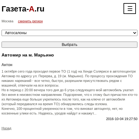
Газета-
А
.ru
☰
Москва
сменить регион
Автомир на м. Марьино
Антон
1 октября сего года проходил первое ТО (1 год) на Хенде Солярисе в автотехцентре
Автомир по адресу ул. Перерва, д. 19 (м. Марьино). По процессу прохождения ТО
никаких нареканий - все четко, быстро, разрешили присутствовать рядом с
машиной, отвечали на все вопросы.
Но в период с 20:00 вечера того дня до 6 утра следующего мой автомобиль укатил
без меня в неизвестном направлении. Подозрение, что к этому был причастен кто-то
из Автомира еще больше укрепилось после того, как на ключе от автомобиля
(который передавался на время ТО) обнаружились следы взлома.
Конечно, 100-процентной уверенности в том, что виноват автоцентр, нет, но
косвенные улики есть. Надеюсь, уродов найдут и накажут...
2016-10-04 19:27:50
Назад