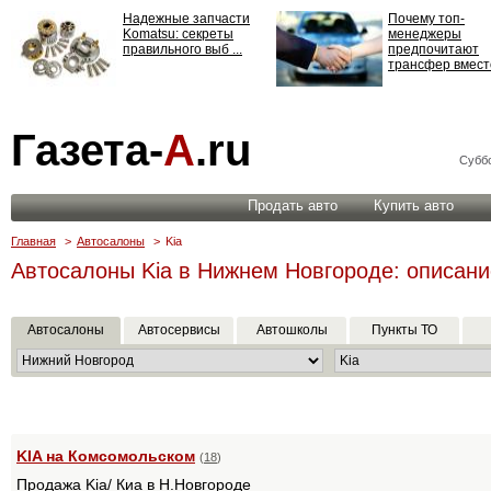
Надежные запчасти
Почему топ-
Komatsu: секреты
менеджеры
правильного выб ...
предпочитают
трансфер вместо
Страхование
Газета-
А
.ru
ответственности: все,
что нужно знать ...
Суббо
Продать авто
Купить авто
Главная
>
Автосалоны
>
Kia
Автосалоны Kia в Нижнем Новгороде: описани
Автосалоны
Автосервисы
Автошколы
Пункты ТО
KIA на Комсомольском
(
18
)
Продажа Kia/ Киа в Н.Новгороде