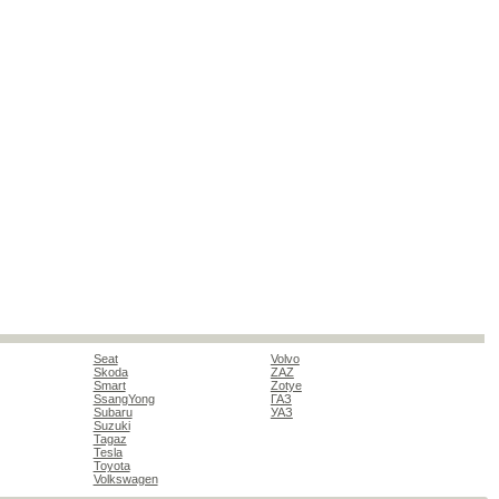
Seat
Volvo
Skoda
ZAZ
Smart
Zotye
SsangYong
ГАЗ
Subaru
УАЗ
Suzuki
Tagaz
Tesla
Toyota
Volkswagen