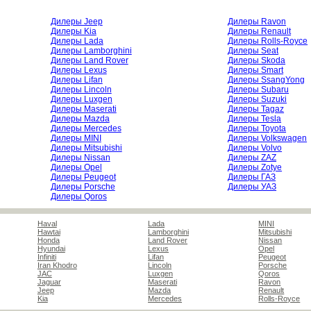
Дилеры Jeep
Дилеры Ravon
Дилеры Kia
Дилеры Renault
Дилеры Lada
Дилеры Rolls-Royce
Дилеры Lamborghini
Дилеры Seat
Дилеры Land Rover
Дилеры Skoda
Дилеры Lexus
Дилеры Smart
Дилеры Lifan
Дилеры SsangYong
Дилеры Lincoln
Дилеры Subaru
Дилеры Luxgen
Дилеры Suzuki
Дилеры Maserati
Дилеры Tagaz
Дилеры Mazda
Дилеры Tesla
Дилеры Mercedes
Дилеры Toyota
Дилеры MINI
Дилеры Volkswagen
Дилеры Mitsubishi
Дилеры Volvo
Дилеры Nissan
Дилеры ZAZ
Дилеры Opel
Дилеры Zotye
Дилеры Peugeot
Дилеры ГАЗ
Дилеры Porsche
Дилеры УАЗ
Дилеры Qoros
Haval
Lada
MINI
Hawtai
Lamborghini
Mitsubishi
Honda
Land Rover
Nissan
Hyundai
Lexus
Opel
Infiniti
Lifan
Peugeot
Iran Khodro
Lincoln
Porsche
JAC
Luxgen
Qoros
Jaguar
Maserati
Ravon
Jeep
Mazda
Renault
Kia
Mercedes
Rolls-Royce