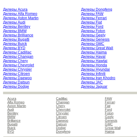
Дилеры Acura
Дилеры Dongfeng
Дилеры Alfa Romeo
Дилеры FAW
Дилеры Aston Martin
Дилеры Ferrari
Дилеры Audi
Дилеры Fiat
Дилеры Bentley
Дилеры Ford
Дилеры BMW
Дилеры Foton
Дилеры Brilliance
Дилеры Geely
Дилеры Bugatti
Дилеры Genesis
Дилеры Buick
Дилеры GMC
Дилеры BYD
Дилеры Great Wall
Дилеры Cadillac
Дилеры Haima
Дилеры Changan
Дилеры Haval
Дилеры Chery
Дилеры Hawtai
Дилеры Chevrolet
Дилеры Honda
Дилеры Chrysler
Дилеры Hyundai
Дилеры Citroen
Дилеры Infiniti
Дилеры Daewoo
Дилеры Iran Khodro
Дилеры Datsun
Дилеры JAC
Дилеры Dodge
Дилеры Jaguar
Acura
Cadillac
FAW
Alfa Romeo
Changan
Ferrari
Aston Martin
Chery
Fiat
Audi
Chevrolet
Ford
Bentley
Chrysler
Foton
BMW
Citroen
Geely
Brilliance
Daewoo
Genesis
Bugatti
Datsun
GMC
Buick
Dodge
Great Wall
BYD
Dongfeng
Haima