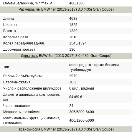
Объём багажника, min/max, л
480/1300
Размеры, мм
BMW 4er (2013-2017) 3.0 (435i Gran Coupe)
Длина
4638
Ширина
1825
Высота
1389
Колесная база
2810
Колея передняя/задняя
1545/1594
Дорожный просвет
130
Двигатель
BMW 4er (2013-2017) 3.0 (435i Gran Coupe)
непосредств. впрыск бензина,
Тип
турбонаддув
Рабочий объём, куб.см
2979
Степень сжатия
10.2
Число и расположение цилиндров
6 цил., рядный
Диаметр цилиндра х ход поршня,
84х89.6
мм
Число клапанов
24
Мощность, л.с./об/мин
306/5800-6400
Максимальный крутящий момент,
400/1200-5000
Нхм/об/мин
Трансмиссия
BMW 4er (2013-2017) 3.0 (435i Gran Coupe)