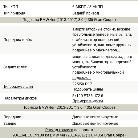
Тип КПП
6-МКПП / 8-АКПП
Тип привода
Задний привод
Подвеска BMW 4er (2013-2017) 3.0 (435i Gran Coupe)
амортизаторные стойки, нижние
треугольные поперечные рычаги,
Передних колёс
стабилизатор поперечной
устойчивости, винтовые пружины
подробнее о MacPherson...
многорычажная подвеска заднего
моста, стабилизатор поперечной
Задних колёс
устойчивости
подробнее о многорычажной
подвеске...
225/50 R17
Типоразмер шин
Подобрать шины
5x120 ET35 d72.6
Параметры дисков
Примерить диски
Тормоза BMW 4er (2013-2017) 3.0 (435i Gran Coupe)
Передние
Дисковые вентилируемые
Задние
Дисковые вентилируемые
Расход топлива
по нормам
93/116/EEC, л/100 км BMW 4er (2013-2017) 3.0 (435i Gran Coupe)