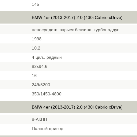
145
BMW 4er (2013-2017) 2.0 (430i Cabrio xDrive)
непосредств. впрыск бензина, турбонаддув
1998
10.2
4 цил., рядный
82x94.6
16
249/5200
350/1450-4800
BMW 4er (2013-2017) 2.0 (430i Cabrio xDrive)
8-АКПП
Полный привод