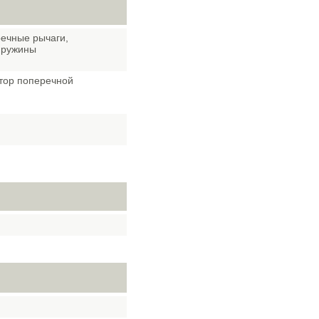
речные рычаги,
пружины
атор поперечной