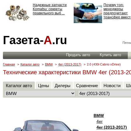
Надежные запчасти
Почему топ-
Komatsu: секреты
менеджеры
правильного выб ...
предпочитают
трансфер вместо
Страхование
Газета-
А
.ru
ответственности: все,
что нужно знать ...
Пятни
Продать авто
Купить авто
Главная
>
Каталог авто
>
BMW
>
4er (2013-2017)
>
2.0 (430i Cabrio xDrive)
Технические характеристики BMW 4er (2013-2017
Каталог авто
Цены
Дилеры
Сравнение
Новости
Ши
BMW
4er
4er (2013-2017)