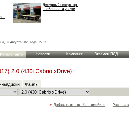
Дежурный эвакуатор:
особенности услуги
 ...
ца, 07 Августа 2026 года, 15:33
Новости
Компании
Экзамен ПДД
Каталог авто
) 2.0 (430i Cabrio xDrive)
ны/диски
Файлы
+
Добавить отзыв об автомобиле
Распечат