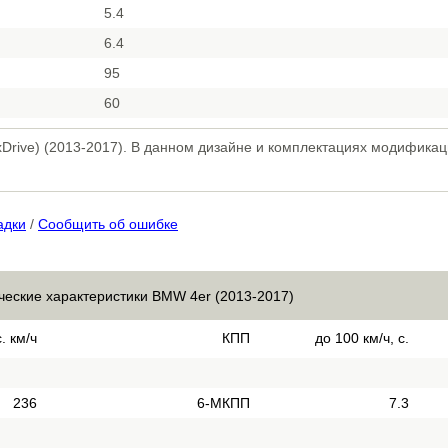
5.4
6.4
95
60
Drive) (2013-2017). В данном дизайне и комплектациях модификац
адки
/
Сообщить об ошибке
ческие характеристики BMW 4er (2013-2017)
. км/ч
КПП
до 100 км/ч, с.
236
6-МКПП
7.3