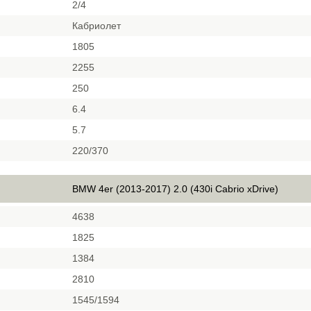
2/4
Кабриолет
1805
2255
250
6.4
5.7
220/370
BMW 4er (2013-2017) 2.0 (430i Cabrio xDrive)
4638
1825
1384
2810
1545/1594