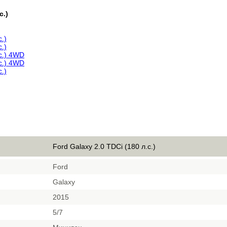
с.)
с.)
с.)
.с.) 4WD
.с.) 4WD
с.)
Ford Galaxy 2.0 TDCi (180 л.с.)
Ford
Galaxy
2015
5/7