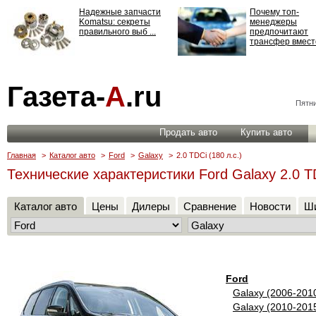
Надежные запчасти
Почему топ-
Komatsu: секреты
менеджеры
правильного выб ...
предпочитают
трансфер вместо
Страхование
Газета-
А
.ru
ответственности: все,
что нужно знать ...
Пятни
Продать авто
Купить авто
Главная
>
Каталог авто
>
Ford
>
Galaxy
>
2.0 TDCi (180 л.с.)
Технические характеристики Ford Galaxy 2.0 TD
Каталог авто
Цены
Дилеры
Сравнение
Новости
Ши
Ford
Galaxy (2006-201
Galaxy (2010-201