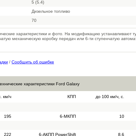
5 (5.4)
Дизельное топливо
70
хнические характеристики и фото. На модификацию устанавливают 
нчатую механическую коробку передач или 6-ти ступенчатую автом
адки
/
Сообщить об ошибке
технические характеристики Ford Galaxy
. км/ч
КПП
до 100 км/ч, с.
195
6-МКПП
10
222
6-АКПП PowerShift
8.6