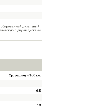
турбированный дизельный
атическую с двумя дисками
Ср. расход л/100 км.
6.5
7.9