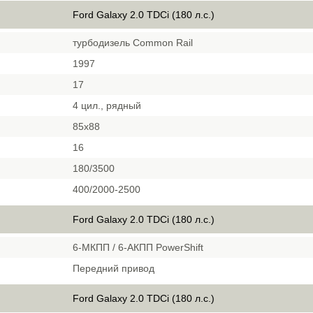
Ford Galaxy 2.0 TDCi (180 л.с.)
турбодизель Common Rail
1997
17
4 цил., рядный
85x88
16
180/3500
400/2000-2500
Ford Galaxy 2.0 TDCi (180 л.с.)
6-МКПП / 6-АКПП PowerShift
Передний привод
Ford Galaxy 2.0 TDCi (180 л.с.)