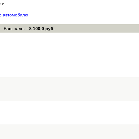
л.с.
по автомобилю
Ваш налог -
8 100,0 руб.