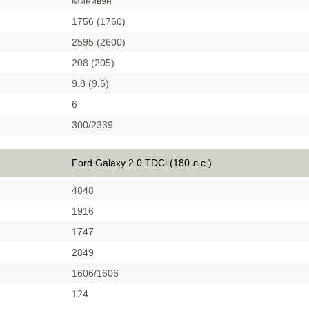
Минивэн
1756 (1760)
2595 (2600)
208 (205)
9.8 (9.6)
6
300/2339
Ford Galaxy 2.0 TDCi (180 л.с.)
4848
1916
1747
2849
1606/1606
124