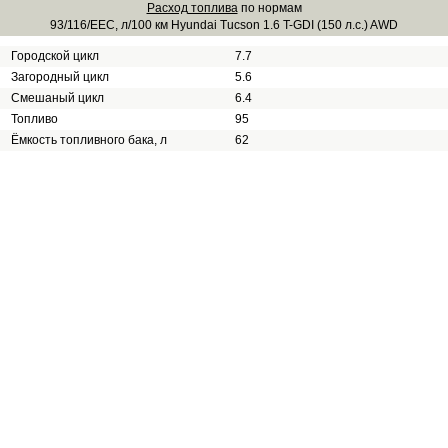
Расход топлива
по нормам
93/116/EEC, л/100 км Hyundai Tucson 1.6 T-GDI (150 л.с.) AWD
Городской цикл
7.7
Загородный цикл
5.6
Смешаный цикл
6.4
Топливо
95
Ёмкость топливного бака, л
62