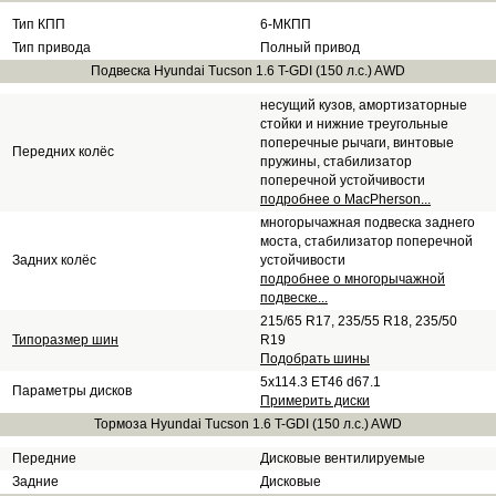
Тип КПП
6-МКПП
Тип привода
Полный привод
Подвеска Hyundai Tucson 1.6 T-GDI (150 л.с.) AWD
несущий кузов, амортизаторные
стойки и нижние треугольные
поперечные рычаги, винтовые
Передних колёс
пружины, стабилизатор
поперечной устойчивости
подробнее о MacPherson...
многорычажная подвеска заднего
моста, стабилизатор поперечной
Задних колёс
устойчивости
подробнее о многорычажной
подвеске...
215/65 R17, 235/55 R18, 235/50
Типоразмер шин
R19
Подобрать шины
5x114.3 ET46 d67.1
Параметры дисков
Примерить диски
Тормоза Hyundai Tucson 1.6 T-GDI (150 л.с.) AWD
Передние
Дисковые вентилируемые
Задние
Дисковые