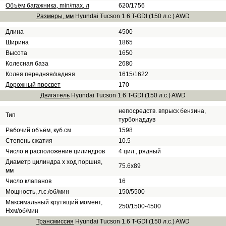
Объём багажника, min/max, л
620/1756
Размеры, мм
Hyundai Tucson 1.6 T-GDI (150 л.с.) AWD
Длина
4500
Ширина
1865
Высота
1650
Колесная база
2680
Колея передняя/задняя
1615/1622
Дорожный просвет
170
Двигатель
Hyundai Tucson 1.6 T-GDI (150 л.с.) AWD
непосредств. впрыск бензина,
Тип
турбонаддув
Рабочий объём, куб.см
1598
Степень сжатия
10.5
Число и расположение цилиндров
4 цил., рядный
Диаметр цилиндра х ход поршня,
75.6x89
мм
Число клапанов
16
Мощность, л.с./об/мин
150/5500
Максимальный крутящий момент,
250/1500-4500
Нхм/об/мин
Трансмиссия
Hyundai Tucson 1.6 T-GDI (150 л.с.) AWD