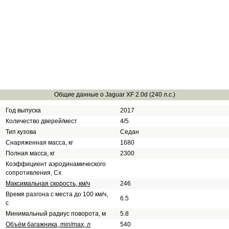
Общие данные о Jaguar XF 2.0d (240 л.с.)
Год выпуска
2017
Количество дверей/мест
4/5
Тип кузова
Седан
Снаряженная масса, кг
1680
Полная масса, кг
2300
Коэффициент аэродинамического
сопротивления, Сх
Максимальная скорость, км/ч
246
Время разгона с места до 100 км/ч,
6.5
с
Минимальный радиус поворота, м
5.8
Объём багажника, min/max, л
540