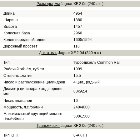
Размеры, мм
Jaguar XF 2.0d (240 л.с.)
Длина
4954
Ширина
1880
Высота
1457
Колесная база
2960
Колея передняя/задняя
1605/1594
Дорожный просвет
116
Двигатель
Jaguar XF 2.0d (240 л.с.)
Тип
турбодизель Common Rail
Рабочий объём, куб.см
1999
Степень сжатия
15.5
Число и расположение цилиндров
4 цил., рядный
Диаметр цилиндра х ход поршня,
83x92.4
мм
Число клапанов
16
Мощность, л.с./об/мин
240/4000
Максимальный крутящий момент,
500/1500
Нхм/об/мин
Трансмиссия
Jaguar XF 2.0d (240 л.с.)
Тип КПП
8-АКПП