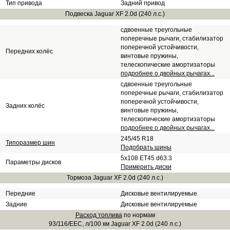
Тип привода
Задний привод
Подвеска Jaguar XF 2.0d (240 л.с.)
сдвоенные треугольные
поперечные рычаги, стабилизатор
поперечной устойчивости,
Передних колёс
винтовые пружины,
телескопические амортизаторы
подробнее о двойных рычагах...
сдвоенные треугольные
поперечные рычаги, стабилизатор
поперечной устойчивости,
Задних колёс
винтовые пружины,
телескопические амортизаторы
подробнее о двойных рычагах...
245/45 R18
Типоразмер шин
Подобрать шины
5x108 ET45 d63.3
Параметры дисков
Примерить диски
Тормоза Jaguar XF 2.0d (240 л.с.)
Передние
Дисковые вентилируемые
Задние
Дисковые вентилируемые
Расход топлива
по нормам
93/116/EEC, л/100 км Jaguar XF 2.0d (240 л.с.)