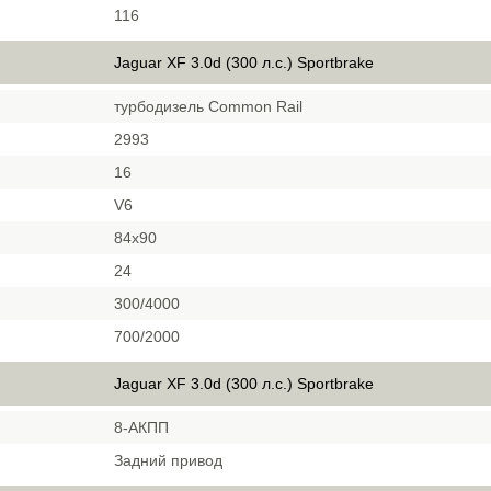
116
Jaguar XF 3.0d (300 л.с.) Sportbrake
турбодизель Common Rail
2993
16
V6
84x90
24
300/4000
700/2000
Jaguar XF 3.0d (300 л.с.) Sportbrake
8-АКПП
Задний привод