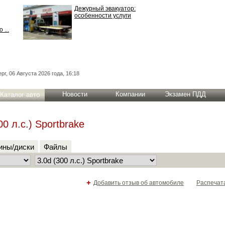
Дежурный эвакуатор:
особенности услуги
 ...
рг, 06 Августа 2026 года, 16:18
Новости
Компании
Экзамен ПДД
Каталог авто
0 л.с.) Sportbrake
ны/диски
Файлы
+
Добавить отзыв об автомобиле
Распечат