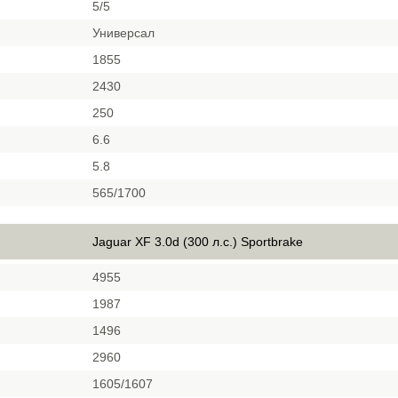
5/5
Универсал
1855
2430
250
6.6
5.8
565/1700
Jaguar XF 3.0d (300 л.с.) Sportbrake
4955
1987
1496
2960
1605/1607