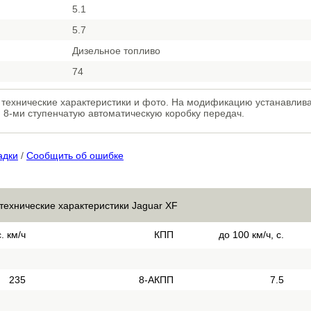
5.1
5.7
Дизельное топливо
74
e, технические характеристики и фото. На модификацию устанавли
и 8-ми ступенчатую автоматическую коробку передач.
адки
/
Сообщить об ошибке
технические характеристики Jaguar XF
. км/ч
КПП
до 100 км/ч, с.
235
8-АКПП
7.5