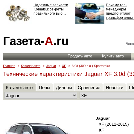
Надежные запчасти
Почему топ-
Komatsu: секреты
менеджеры
правильного выб ...
предпочитают
трансфер вместо
Страхование
Газета-
А
.ru
ответственности: все,
что нужно знать ...
Четве
Продать авто
Купить авто
Главная
>
Каталог авто
>
Jaguar
>
XF
>
3.0d (300 л.с.) Sportbrake
Технические характеристики Jaguar XF 3.0d (30
Каталог авто
Цены
Дилеры
Сравнение
Новости
Ши
Jaguar
XF (2012-2015)
XF