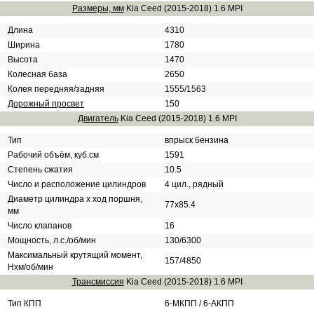
Размеры, мм
Kia Ceed (2015-2018) 1.6 MPI
Длина
4310
Ширина
1780
Высота
1470
Колесная база
2650
Колея передняя/задняя
1555/1563
Дорожный просвет
150
Двигатель
Kia Ceed (2015-2018) 1.6 MPI
Тип
впрыск бензина
Рабочий объём, куб.см
1591
Степень сжатия
10.5
Число и расположение цилиндров
4 цил., рядный
Диаметр цилиндра х ход поршня,
77x85.4
мм
Число клапанов
16
Мощность, л.с./об/мин
130/6300
Максимальный крутящий момент,
157/4850
Нхм/об/мин
Трансмиссия
Kia Ceed (2015-2018) 1.6 MPI
Тип КПП
6-МКПП / 6-АКПП