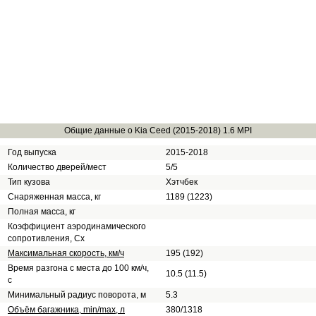
Общие данные о Kia Ceed (2015-2018) 1.6 MPI
Год выпуска
2015-2018
Количество дверей/мест
5/5
Тип кузова
Хэтчбек
Снаряженная масса, кг
1189 (1223)
Полная масса, кг
Коэффициент аэродинамического
сопротивления, Сх
Максимальная скорость, км/ч
195 (192)
Время разгона с места до 100 км/ч,
10.5 (11.5)
с
Минимальный радиус поворота, м
5.3
Объём багажника, min/max, л
380/1318