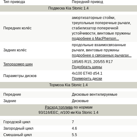
Тип привода
Передний привод
Подвеска Kia Stonic 1.4
амортизаторные стойки,
треугольные поперечные рычаги,
Передних колёс
стабилизатор поперечной
устойчивости, винтовые пружины
подробнее о MacPherson...
продольные взаимосвязанные
Задних колёс
рычаги, винтовые пружины
подробнее о связанных рычагах...
185/65 R15, 205/55 R17
Типоразмер шин
Подобрать шины
4x100 ET40 d54.1
Параметры дисков
Примерить диски
Тормоза Kia Stonic 1.4
Передние
Дисковые вентилируемые
Задние
Дисковые
Расход топлива
по нормам
93/116/EEC, л/100 км Kia Stonic 1.4
Городской цикл
7
Загородный цикл
4.6
Смешаный цикл
5.5