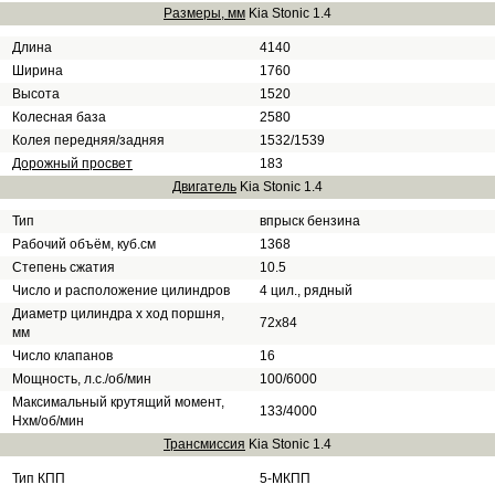
Размеры, мм
Kia Stonic 1.4
Длина
4140
Ширина
1760
Высота
1520
Колесная база
2580
Колея передняя/задняя
1532/1539
Дорожный просвет
183
Двигатель
Kia Stonic 1.4
Тип
впрыск бензина
Рабочий объём, куб.см
1368
Степень сжатия
10.5
Число и расположение цилиндров
4 цил., рядный
Диаметр цилиндра х ход поршня,
72x84
мм
Число клапанов
16
Мощность, л.с./об/мин
100/6000
Максимальный крутящий момент,
133/4000
Нхм/об/мин
Трансмиссия
Kia Stonic 1.4
Тип КПП
5-МКПП