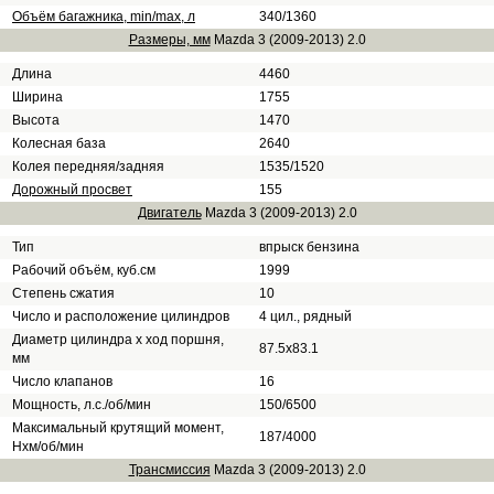
Объём багажника, min/max, л
340/1360
Размеры, мм
Mazda 3 (2009-2013) 2.0
Длина
4460
Ширина
1755
Высота
1470
Колесная база
2640
Колея передняя/задняя
1535/1520
Дорожный просвет
155
Двигатель
Mazda 3 (2009-2013) 2.0
Тип
впрыск бензина
Рабочий объём, куб.см
1999
Степень сжатия
10
Число и расположение цилиндров
4 цил., рядный
Диаметр цилиндра х ход поршня,
87.5x83.1
мм
Число клапанов
16
Мощность, л.с./об/мин
150/6500
Максимальный крутящий момент,
187/4000
Нхм/об/мин
Трансмиссия
Mazda 3 (2009-2013) 2.0