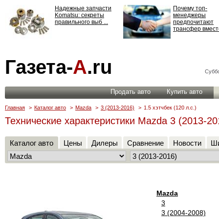
Надежные запчасти
Почему топ-
Komatsu: секреты
менеджеры
правильного выб ...
предпочитают
трансфер вместо
Страхование
Газета-
А
.ru
ответственности: все,
что нужно знать ...
Суббо
Продать авто
Купить авто
Главная
>
Каталог авто
>
Mazda
>
3 (2013-2016)
>
1.5 хэтчбек (120 л.с.)
Технические характеристики Mazda 3 (2013-2016
Каталог авто
Цены
Дилеры
Сравнение
Новости
Ши
Mazda
3
3 (2004-2008)