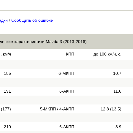
адки
/
Сообщить об ошибке
ческие характеристики Mazda 3 (2013-2016)
. км/ч
КПП
до 100 км/ч, с.
185
6-МКПП
10.7
191
6-АКПП
11.6
 (177)
5-МКПП / 4-АКПП
12.8 (13.5)
210
6-АКПП
8.9