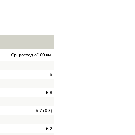
Ср. расход л/100 км.
5
5.8
5.7 (6.3)
6.2