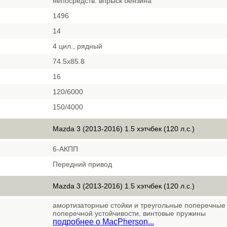
непосредств. впрыск бензина
1496
14
4 цил., рядный
74.5х85.8
16
120/6000
150/4000
Mazda 3 (2013-2016) 1.5 хэтчбек (120 л.с.)
6-АКПП
Передний привод
Mazda 3 (2013-2016) 1.5 хэтчбек (120 л.с.)
амортизаторные стойки и треугольные поперечные 
поперечной устойчивости, винтовые пружины
подробнее о MacPherson...