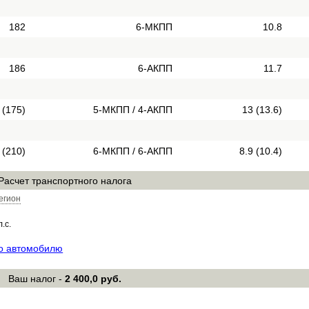
182
6-МКПП
10.8
186
6-АКПП
11.7
 (175)
5-МКПП / 4-АКПП
13 (13.6)
 (210)
6-МКПП / 6-АКПП
8.9 (10.4)
Расчет транспортного налога
егион
л.с.
по автомобилю
Ваш налог -
2 400,0 руб.