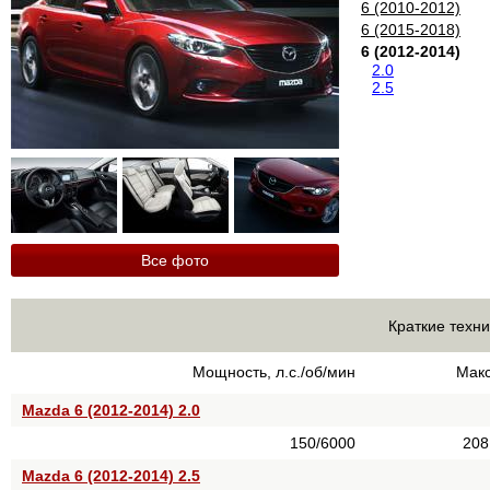
6 (2010-2012)
6 (2015-2018)
6 (2012-2014)
2.0
2.5
Все фото
Краткие техни
Мощность, л.с./об/мин
Макс
Mazda 6 (2012-2014) 2.0
150/6000
208
Mazda 6 (2012-2014) 2.5