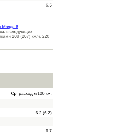
6.5
м Мазда 6
.
ась в следующих
ками 208 (207) км/ч, 220
Ср. расход л/100 км.
6.2 (6.2)
6.7