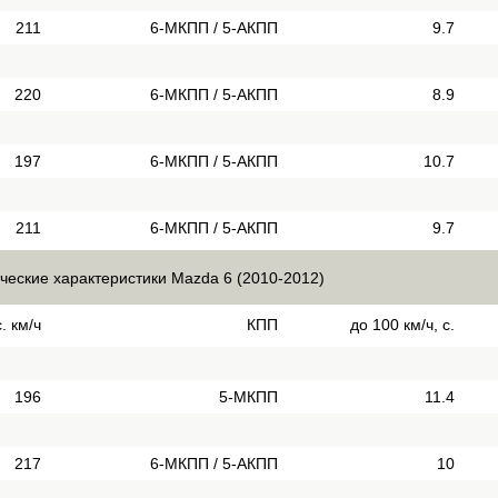
211
6-МКПП / 5-АКПП
9.7
220
6-МКПП / 5-АКПП
8.9
197
6-МКПП / 5-АКПП
10.7
211
6-МКПП / 5-АКПП
9.7
ческие характеристики Mazda 6 (2010-2012)
. км/ч
КПП
до 100 км/ч, с.
196
5-МКПП
11.4
217
6-МКПП / 5-АКПП
10