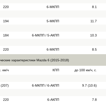
220
6-МКПП
8.1
194
5-МКПП
11.7
184
6-МКПП / 5-АКПП
10.3
220
6-МКПП
8.5
ческие характеристики Mazda 6 (2015-2018)
. км/ч
КПП
до 100 км/ч, с.
 (207)
6-МКПП / 6-АКПП
9.7 (10.6)
220
6-АКПП
7.8