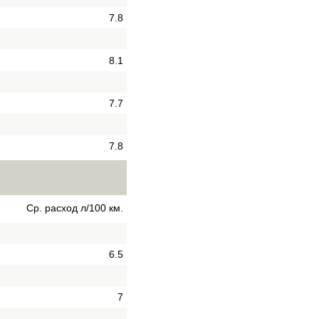
7.8
8.1
7.7
7.8
Ср. расход л/100 км.
6.5
7