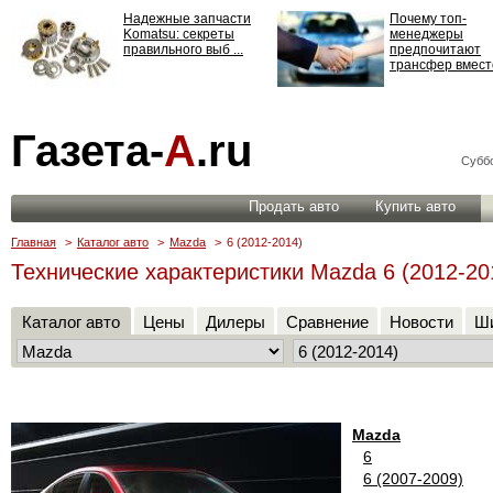
Надежные запчасти
Почему топ-
Komatsu: секреты
менеджеры
правильного выб ...
предпочитают
трансфер вместо
Страхование
Газета-
А
.ru
ответственности: все,
что нужно знать ...
Суббо
Продать авто
Купить авто
Главная
>
Каталог авто
>
Mazda
>
6 (2012-2014)
Технические характеристики Mazda 6 (2012-20
Каталог авто
Цены
Дилеры
Сравнение
Новости
Ши
Mazda
6
6 (2007-2009)