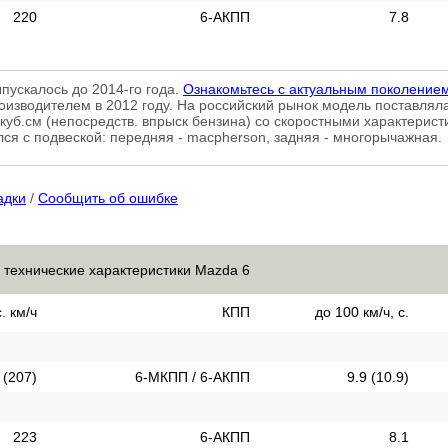
220
6-АКПП
7.8
пускалось до 2014-го года.
Ознакомьтесь с актуальным поколение
оизводителем в 2012 году. На российский рынок модель поставлял
куб.см (непосредств. впрыск бензина) со скоростными характеристи
лся с подвеской: передняя - macpherson, задняя - многорычажная.
адки
/
Сообщить об ошибке
 технические характеристики Mazda 6
. км/ч
КПП
до 100 км/ч, с.
 (207)
6-МКПП / 6-АКПП
9.9 (10.9)
223
6-АКПП
8.1