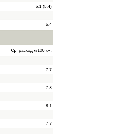
5.1 (5.4)
5.4
Ср. расход л/100 км.
7.7
7.8
8.1
7.7