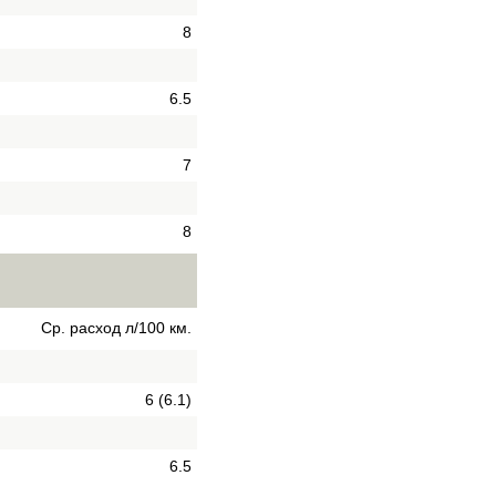
8
6.5
7
8
Ср. расход л/100 км.
6 (6.1)
6.5