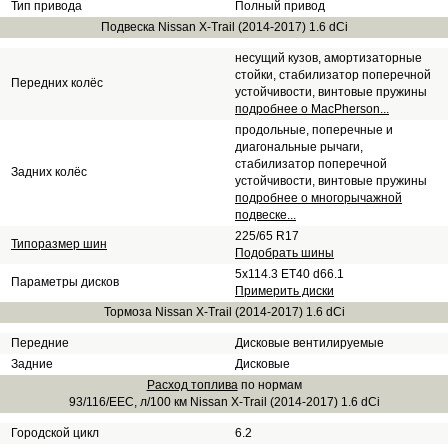
Тип привода
Полный привод
Подвеска Nissan X-Trail (2014-2017) 1.6 dCi
несущий кузов, амортизаторные
стойки, стабилизатор поперечной
Передних колёс
устойчивости, винтовые пружины
подробнее о MacPherson...
продольные, поперечные и
диагональные рычаги,
стабилизатор поперечной
Задних колёс
устойчивости, винтовые пружины
подробнее о многорычажной
подвеске...
225/65 R17
Типоразмер шин
Подобрать шины
5x114.3 ET40 d66.1
Параметры дисков
Примерить диски
Тормоза Nissan X-Trail (2014-2017) 1.6 dCi
Передние
Дисковые вентилируемые
Задние
Дисковые
Расход топлива
по нормам
93/116/EEC, л/100 км Nissan X-Trail (2014-2017) 1.6 dCi
Городской цикл
6.2