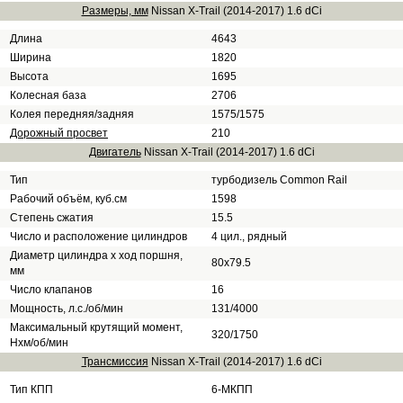
Размеры, мм
Nissan X-Trail (2014-2017) 1.6 dCi
Длина
4643
Ширина
1820
Высота
1695
Колесная база
2706
Колея передняя/задняя
1575/1575
Дорожный просвет
210
Двигатель
Nissan X-Trail (2014-2017) 1.6 dCi
Тип
турбодизель Common Rail
Рабочий объём, куб.см
1598
Степень сжатия
15.5
Число и расположение цилиндров
4 цил., рядный
Диаметр цилиндра х ход поршня,
80х79.5
мм
Число клапанов
16
Мощность, л.с./об/мин
131/4000
Максимальный крутящий момент,
320/1750
Нхм/об/мин
Трансмиссия
Nissan X-Trail (2014-2017) 1.6 dCi
Тип КПП
6-МКПП